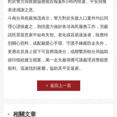
對於警方與救難協會能在報案6小時內快速、平安尋獲
表達感謝之意。
斗南分局長蘇旭茂表示，警方對於失蹤人口案件均以同
理心謹慎處之，熱忱盡力做好各項為民服務工作，另籲
請民眾留意家中如有失智、老化或容易迷途者，除應特
別關心照料，或配戴愛心手環、守護手鍊嚴防走失外，
更應在其身上留下可資辨識身分，或聯繫所轄分局協助
捺印指紋建立檔案，萬一走失被尋獲可讓處理員警能更
順利、迅速找到家屬，協助其平安返家。
返回上一頁
相關文章