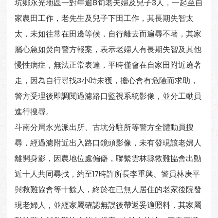
坑鄉永光地區一對年逾8旬老夫婦及兒子3人，一起至自
家農田工作，老先生及兒子下田工作，其長期失智太
太，未如往常在田邊等候，自行離去而遍尋不著，其家
屬心急如焚向警方報案，表示老婦人有長期失智及其他
慢性病症，無法正常表達，平時僅會在自家田附近遶著
走，因為自行尋找3小時未獲，擔心會有危險而求助，
警方受理後即調閱過濾路口監視系統影像，並分工動員
進行搜尋。
斗南分局永光派出所、古坑分駐所等警方全體動員搜
尋，經過濾附近出入路口鏡頭影像，未有發現該老婦人
離開身影，因農地位處偏僻，聯繫雲林縣救難協會出動
近十人共同尋找，約至17時許所長李重興、警員林庚平
與救難協會等十餘人，終於在已無人居住的老家後院發
現老婦人，並經家屬確認無誤後帶返妥適照料，其家屬