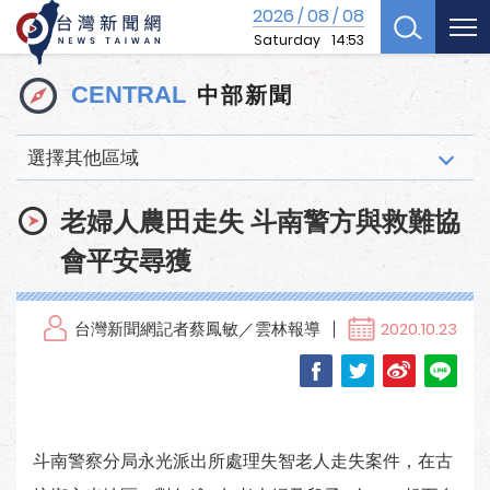
2026
08
08
/
/
Saturday
14:53
中部新聞
CENTRAL
選擇其他區域
老婦人農田走失 斗南警方與救難協
會平安尋獲
台灣新聞網記者蔡鳳敏／雲林報導
2020.10.23
斗南警察分局永光派出所處理失智老人走失案件，在古