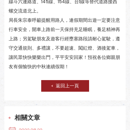
線斗六連絡道、145線、154線、台1線等替代道路接西
螺交流道北上。
局長朱宗泰呼籲提醒用路人，連假期間出遊一定要注意
行車安全，開車上路前一天保持充足睡眠，養足精神再
上路；另駕駛朋友及遊客行經壅塞路段請耐心駕駛，遵
守交通規則、多禮讓，不要超速、闖紅燈、酒後駕車，
讓民眾快快樂樂出門，平平安安回家！預祝各位鄉親朋
友有個愉快的中秋連續假期！
返回上一頁
相關文章