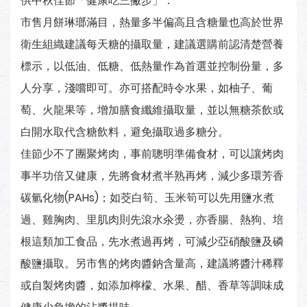
供中秋佳節「健康吃三撇步」：
市售月餅琳瑯滿目，熱量多半偏高且含糖量也高於世界
衛生組織建議每天糖的攝取量，建議選購前認清楚營養
標示，以低油、低糖、低熱量作為首選並控制份量，多
人分享，淺嚐即可。亦可搭配時令水果，如柚子、葡
萄、火龍果等，增加膳食纖維攝取量，並以無糖茶飲或
白開水取代含糖飲料，避免攝取過多糖分。
佳節少不了團聚烤肉，事前聰明準備食材，可以讓烤肉
事半功倍又健康，先將食材煮半熟再烤，減少多環芳香
碳氫化物(PAHs)；如茭白筍、玉米筍可以先用鹽水煮
過、雞胸肉、里肌肉則先滾水汆燙，亦香腸、熱狗、培
根這類加工食品，先水煮過再烤，可減少亞硝酸鹽及磷
酸鹽攝取。另市售的烤肉醬鈉含量高，建議將醬汁稀釋
或自製烤肉醬，如添加檸檬、水果、醋、香草等調味成