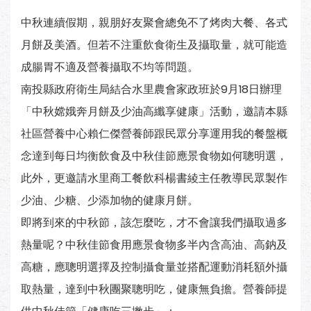
中秋連續假期，親朋好友聚會總免不了烤肉大餐、各式
月餅及美酒。但若不注重飲食衛生及攝取量，就可能造
成腸胃不適及營養攝取不均等問題。
南投縣政府衛生局結合水里農會家政班於9月18日辦理
「中秋嫦娥奔月餅及少油高纖享健康」活動，邀請本縣
社區營養中心賴仁傑營養師跟民眾分享運用我的餐盤概
念達到每日均衡飲食及中秋佳節應景食物如何聰明選，
此外，更邀請水里商工餐飲科楊書綾主任教導民眾製作
少油、少糖、少添加物的健康月餅。
即將到來的中秋節，該怎麼吃，才不會讓我們攝取過多
熱量呢？中秋佳節食用應景食物多半內含高油、高鈉及
高糖，應聰明選擇及控制攝食量並搭配運動消耗額外攝
取熱量，達到中秋團聚聰明吃，健康無負擔。營養師提