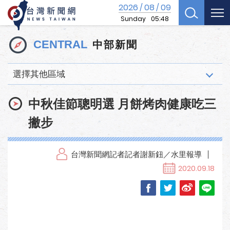
2026
08
09
/
/
Sunday
05:48
中部新聞
CENTRAL
選擇其他區域
中秋佳節聰明選 月餅烤肉健康吃三
撇步
台灣新聞網記者記者謝新鈕／水里報導
2020.09.18