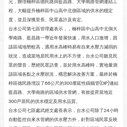
元，辦理楠梓區德民路與藍昌路、大學南路管網連結工
程，大幅提升楠梓區中山高中北側區域的供水的穩定
度，並且深獲里長、民眾嘉許及肯定。
台水公司第七區管理處表示，，楠梓區中山高中北側大
學南路、藍昌路一帶近年發展快速，用水人口激增，因
該區域地勢較高，遇用水高峰時易有自來水壓力減弱的
狀況，造成當地居民用水上的不方便，台水公司聽見民
眾的聲音，歷經民眾訪查，並於用水高峰時，實地量測
該區域各點之水壓狀況，構思解決改善方案，最終於楠
梓區德民路埋設了66公尺的300厘延性鑄鐵管(DIP)連結
藍昌路、大學南路的區域供水管網，有效提昇當地近
300戶居民的供水穩定及用水品質。
台水公司七區處武經文處長表示，台水公司除了24小時
自動監控自來水管網的供水壓力外，針對區域民眾反映