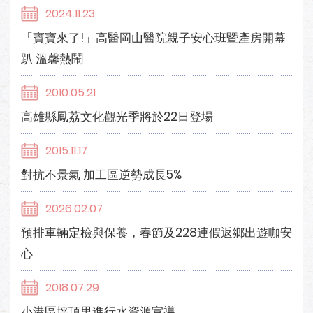
2024.11.23
「寶寶來了!」高醫岡山醫院親子安心班暨產房開幕
趴 溫馨熱鬧
2010.05.21
高雄縣鳳荔文化觀光季將於22日登場
2015.11.17
對抗不景氣 加工區逆勢成長5%
2026.02.07
預排車輛定檢與保養，春節及228連假返鄉出遊咖安
心
2018.07.29
小港區坪頂里進行水資源宣導