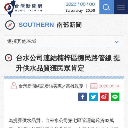
2026
08
08
/
/
Saturday
20:56
南部新聞
SOUTHERN
選擇其他區域
台水公司連結楠梓區德民路管線 提
升供水品質獲民眾肯定
台灣新聞網記者張美惠／高雄報導
2020.09.14
為提昇供水品質，自來水公司第七區管理處斥資112萬