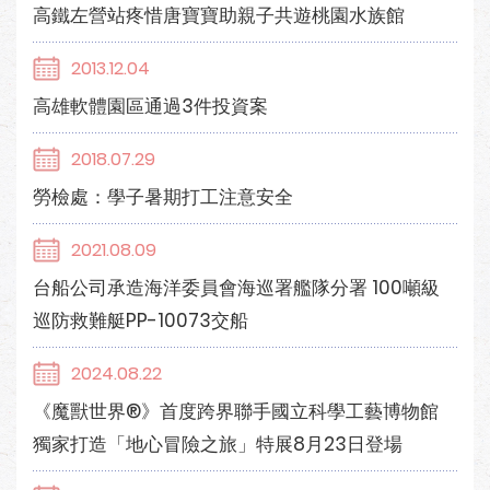
高鐵左營站疼惜唐寶寶助親子共遊桃園水族館
2013.12.04
高雄軟體園區通過3件投資案
2018.07.29
勞檢處：學子暑期打工注意安全
2021.08.09
台船公司承造海洋委員會海巡署艦隊分署 100噸級
巡防救難艇PP-10073交船
2024.08.22
《魔獸世界®》首度跨界聯手國立科學工藝博物館
獨家打造「地心冒險之旅」特展8月23日登場