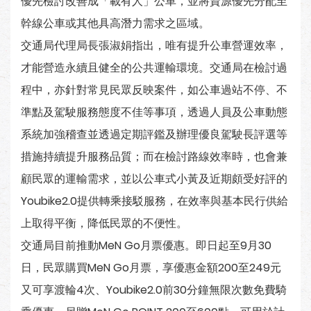
優先檢討改善成「載有人」公車，並將資源優先分配至
幹線公車或其他具高潛力需求之區域。
交通局代理局長張淑娟指出，唯有提升公車營運效率，
才能營造永續且健全的公共運輸環境。交通局在檢討過
程中，亦針對常見民眾反映案件，如公車過站不停、不
準點及駕駛服務態度不佳等事項，透過人員及公車動態
系統加強稽查並透過定期評鑑及辦理優良駕駛長評選等
措施持續提升服務品質；而在檢討路線效率時，也會兼
顧民眾的運輸需求，並以公車式小黃及近期頗受好評的
Youbike2.0提供轉乘接駁服務，在效率與基本民行供給
上取得平衡，降低民眾的不便性。
交通局目前推動MeN Go月票優惠。即日起至9月30
日，民眾購買MeN Go月票，享優惠金額200至249元
又可享渡輪4次、Youbike2.0前30分鐘無限次數免費騎