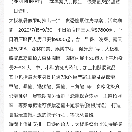
（SEMI BUFFET），本專案八月限定，快規劃您的甜蜜
一日遊吧！
大板根暑假限時推出一泊二食恐龍展住房專案，活動期
間：2020/7/18-9/30，平日酒店區三人房$7800起、平
日酒店區四人房只要$9800起，含：早餐、晚餐、露天
溫泉SPA、森林門票、娛樂中心、健身房…等，大板根
將擬真恐龍植入森林園區，園區內展出20種以上平均身
長2~8米大、中、小型的擬真恐龍，加上相關展覽品，
其中包括最大隻身長超過7米的巨型霸王龍及副節龍、
甲龍、暴龍、迅猛龍、翼龍、三角龍…等，多樣化擬真
恐龍種類，展覽期間另規劃「恐龍探索森林」主題拍照
區，專案每房還可獲贈恐龍主題贈品(隨機贈送)，打造
暑假最震撼刺激的親子行程，等您來冒險！
時間上僅能安排一日遊的旅人，大板根祭出此次特展探