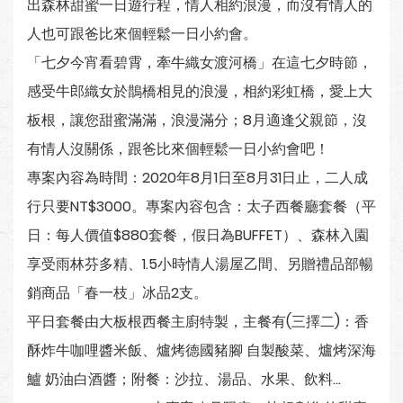
出森林甜蜜一日遊行程，情人相約浪漫，而沒有情人的
人也可跟爸比來個輕鬆一日小約會。
「七夕今宵看碧霄，牽牛織女渡河橋」在這七夕時節，
感受牛郎織女於鵲橋相見的浪漫，相約彩虹橋，愛上大
板根，讓您甜蜜滿滿，浪漫滿分；8月適逢父親節，沒
有情人沒關係，跟爸比來個輕鬆一日小約會吧！
專案內容為時間：2020年8月1日至8月31日止，二人成
行只要NT$3000。專案內容包含：太子西餐廳套餐（平
日：每人價值$880套餐，假日為BUFFET）、森林入園
享受雨林芬多精、1.5小時情人湯屋乙間、另贈禮品部暢
銷商品「春一枝」冰品2支。
平日套餐由大板根西餐主廚特製，主餐有(三擇二)：香
酥炸牛咖哩醬米飯、爐烤德國豬腳 自製酸菜、爐烤深海
鱸 奶油白酒醬；附餐：沙拉、湯品、水果、飲料…