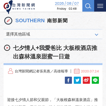
2026
08
07
/
/
Friday
02:48
南部新聞
SOUTHERN
選擇其他區域
七夕情人+我愛爸比 大板根酒店推
出森林溫泉甜蜜一日遊
台灣新聞網記者張美惠／高雄報導
2020.07.24
迎接七夕情人節和父親節，「大板根森林溫泉酒店」推