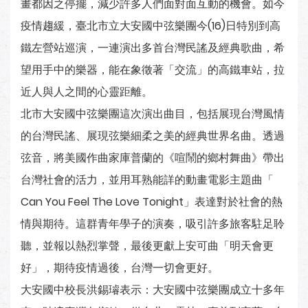
畫都因之停擺，減少許多人們面對面互動的機會。如今
疫情趨緩，臺北市立大安國中弦樂團今(16)日特別到高
鐵左營站巡演，一連演出多首台灣民謠及經典歌曲，希
望用手中的樂器，能在象徵著「交流」的高鐵車站，拉
近人與人之間的心靈距離。
北市大安國中弦樂團這次演出曲目，包括展現台灣風情
的台灣民謠、展現弦樂細柔之美的經典世界名曲。透過
弦音，將美國作曲家庫普蘭的《喧鬧的鄉村舞曲》帶出
台灣社會的活力，並用耳熟能詳的動畫電影主題曲「
Can You Feel The Love Tonight」表達對於社會的熱
情與期待。這群青年學子的演奏，吸引許多旅客駐足聆
聽，並報以熱烈掌聲，最後更獻上安可曲「明天會更
好」，期待疫情過後，台灣一切會更好。
大安國中校長洪錫璿表示：大安國中弦樂團成立十多年