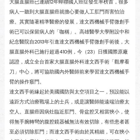
大腸直腸癌已連續12年蟬聯國人癌症發生率榜首，很多
病人一聽到大腸直腸癌就擔心要做人工肛門而害怕治
療。其實隨著精準醫療的發展，達文西機械手臂微創手
術已可以保留病人的「咖稱」。高雄醫學大學附設中和
紀念醫院自2013年引進達文西機械手臂微創手術後，大
腸直腸外科已施行超過410例，今（23）日獲國際原廠
認證，成立全台首家大腸直腸外科達文西手術「觀摩看
刀」中心，將可協助國內外醫師前來學習達文西機械手
臂的操作竅門。
達文西手術緣起於美國國防與太空項目之一，預設能以
遠距方式治療戰場上的士兵，或是讓醫師能遠端治療太
空人。直腸癌因病灶臨近肛門、骨盆腔又相當狹小，使
得無手腕轉彎的腹腔鏡器械無法有效切除，有些患者甚
至必須切除肛門；而達文西手術由於其精細，可在狹小