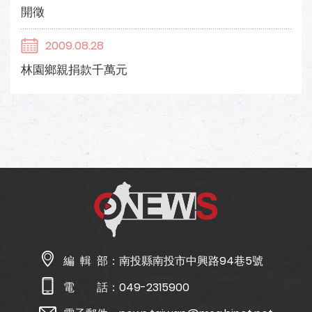
開徵
2009.08.28
林園鄉親捐款千萬元
編 輯 部：
南投縣南投市中興路94巷5號
電 話：
049-2315900