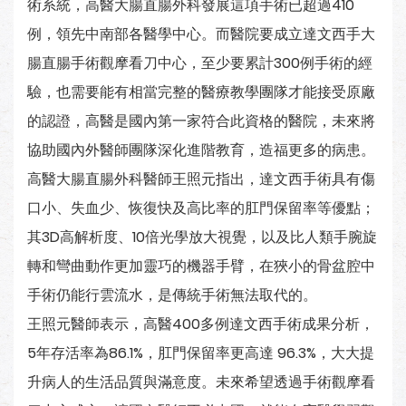
術系統，高醫大腸直腸外科發展這項手術已超過410
例，領先中南部各醫學中心。而醫院要成立達文西手大
腸直腸手術觀摩看刀中心，至少要累計300例手術的經
驗，也需要能有相當完整的醫療教學團隊才能接受原廠
的認證，高醫是國內第一家符合此資格的醫院，未來將
協助國內外醫師團隊深化進階教育，造福更多的病患。
高醫大腸直腸外科醫師王照元指出，達文西手術具有傷
口小、失血少、恢復快及高比率的肛門保留率等優點；
其3D高解析度、10倍光學放大視覺，以及比人類手腕旋
轉和彎曲動作更加靈巧的機器手臂，在狹小的骨盆腔中
手術仍能行雲流水，是傳統手術無法取代的。
王照元醫師表示，高醫400多例達文西手術成果分析，
5年存活率為86.1%，肛門保留率更高達 96.3%，大大提
升病人的生活品質與滿意度。未來希望透過手術觀摩看