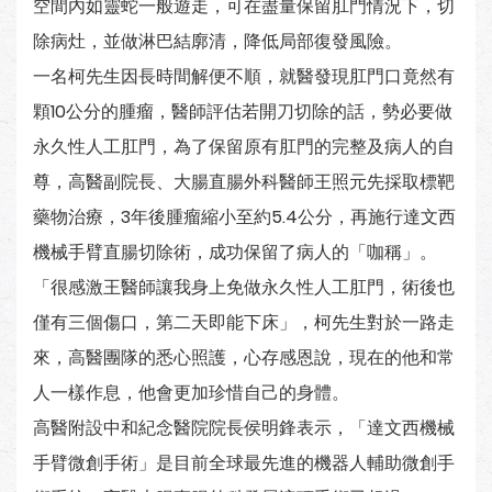
空間內如靈蛇一般遊走，可在盡量保留肛門情況下，切
除病灶，並做淋巴結廓清，降低局部復發風險。
一名柯先生因長時間解便不順，就醫發現肛門口竟然有
顆10公分的腫瘤，醫師評估若開刀切除的話，勢必要做
永久性人工肛門，為了保留原有肛門的完整及病人的自
尊，高醫副院長、大腸直腸外科醫師王照元先採取標靶
藥物治療，3年後腫瘤縮小至約5.4公分，再施行達文西
機械手臂直腸切除術，成功保留了病人的「咖稱」。
「很感激王醫師讓我身上免做永久性人工肛門，術後也
僅有三個傷口，第二天即能下床」，柯先生對於一路走
來，高醫團隊的悉心照護，心存感恩說，現在的他和常
人一樣作息，他會更加珍惜自己的身體。
高醫附設中和紀念醫院院長侯明鋒表示，「達文西機械
手臂微創手術」是目前全球最先進的機器人輔助微創手