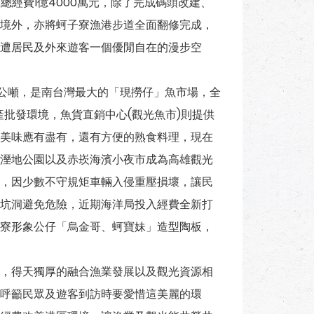
總經費1億4000萬元，除了完成碼頭改建、
境外，亦將蚵子寮漁港步道全面翻修完成，
遭居民及外來遊客一個優閒自在的漫步空
公噸，是南台灣最大的「現撈仔」魚市場，全
產批發環境，魚貨直銷中心(觀光魚市)則提供
美味應有盡有，還有方便的熟食料理，現在
溼地公園以及赤崁海濱小夜市成為高雄觀光
，因少數不守規矩車輛入侵重壓損壞，讓民
坑洞避免危險，近期海洋局投入經費全新打
寮形象公仔「烏金哥、蚵寶妹」造型陶板，
，得天獨厚的融合漁業發展以及觀光資源相
呼籲民眾及遊客到訪時要愛惜這美麗的環