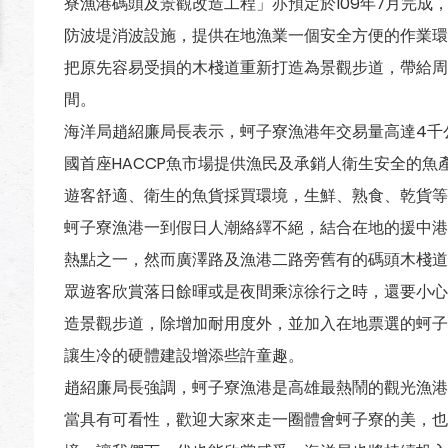
寮漁港碼頭及景觀改造工程」亦預定於109年7月完成，
防波堤消波設施，提供在地漁業一個安全方便的作業環
把原先容易受損的木棧道重新打造為景觀步道，帶給周
間。
海洋局趙紹廉局長表示，蚵子寮漁港年交易量高達4千
國首座HACCP魚市場提供漁民及承銷人衛生安全的魚
遊客舒適、衛生的魚貨採買環境，生鮮、熟食、乾貨等
蚵子寮漁港一到假日人潮絡繹不絕，結合在地的援中港
熱點之一，然而廣澤路及漁港二路旁舊有的碼頭木棧道
眾遊客欣賞落日餘暉或是夜間乘涼徐行之時，還要小心
造景觀步道，除增加耐用度外，並加入在地票選的蚵子
讓生冷的硬體建設增添些許童趣。
趙紹廉局長強調，蚵子寮漁港是高雄最熱鬧的觀光漁港
當具有可看性，歡迎大家來走一圈體會蚵子寮的美，也