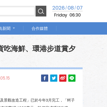
2026
08
07
/
/
Friday
06:30
島新聞
合作媒體
貨吃海鮮、環港步道賞夕
05.15
及景觀改造工程」已於今年3月完工，「蚵子