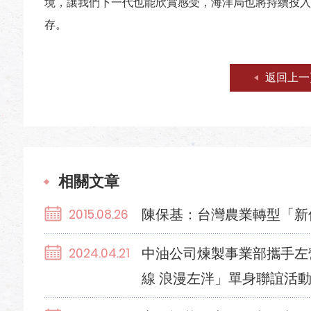
境，讓我們下一代也能欣賞感受，海洋局也將持續投入
存。
返回上一
相關文章
陳保基：台灣農業轉型「新
2015.08.26
中油公司煉製事業部攜手左
2024.04.21
線 浪漫左泮」單身聯誼活