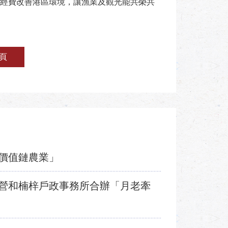
經費改善港區環境，讓漁業及觀光能共榮共
頁
價值鏈農業」
營和楠梓戶政事務所合辦「月老牽
動