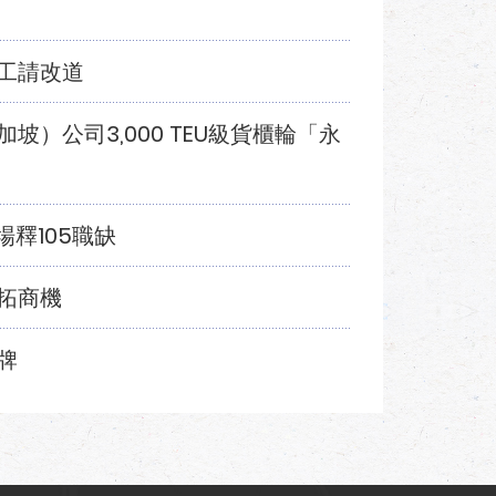
工請改道
）公司3,000 TEU級貨櫃輪「永
場釋105職缺
拓商機
牌