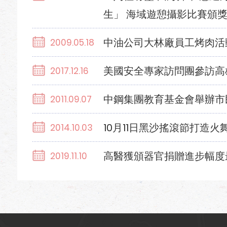
生」 海域遊憩攝影比賽頒
中油公司大林廠員工烤肉活
2009.05.18
美國安全專家訪問團參訪高
2017.12.16
中鋼集團教育基金會舉辦市
2011.09.07
10月11日黑沙搖滾節打造火
2014.10.03
高醫獲頒器官捐贈進步幅度
2019.11.10