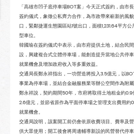
「高雄市凹子底停車場BOT案」今天正式簽約，由市
簽約儀式，象徵公私齊力合作，為市政帶來嶄新的風貌
口，緊鄰捷運生態園區站1號出口，面積1,231.64平
型車位。
韓國瑜在簽約儀式中表示，由市府提供土地，結合民間
設，興建複合式立體停車場，能創造提升當地公共停車
就業機會及增加政府收入等多重效益。
交通局長鄭永祥指出，一功營造將投入3.5億元，以BO
事業為停車場，並結合金融服務業等辦公空間作為附屬事
鄭永祥說，契約期間50年，市府將取得土地租金約0.9
2.6億元，並節省原作為平面停車場之管理支出費用約0
就業機會。
交通局說明，該案開工前仍會依原收費項目、費率及營
供大眾使用；開工後會將周邊輔導新設的民營替代停車