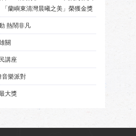
獎 「蘭嶼東清灣晨曦之美」榮獲金獎
動 熱鬧非凡
雄關
民講座
舞音樂派對
最大獎