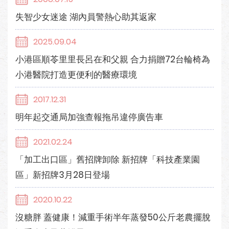
失智少女迷途 湖內員警熱心助其返家
2025.09.04
小港區順苓里里長呂在和父親 合力捐贈72台輪椅為
小港醫院打造更便利的醫療環境
2017.12.31
明年起交通局加強查報拖吊違停廣告車
2021.02.24
「加工出口區」舊招牌卸除 新招牌「科技產業園
區」新招牌3月28日登場
2020.10.22
沒糖胖 蓋健康！減重手術半年蒸發50公斤老農擺脫