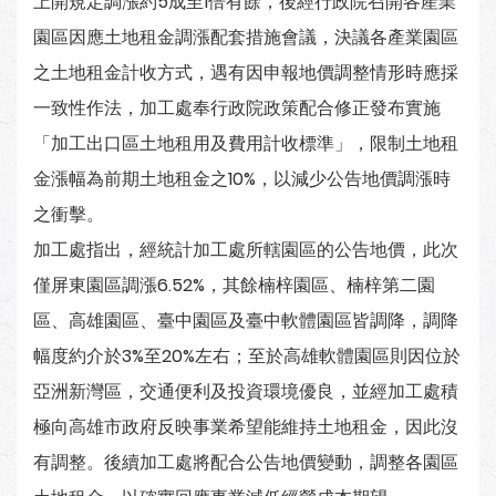
上開規定調漲約5成至1倍有餘，後經行政院召開各產業
園區因應土地租金調漲配套措施會議，決議各產業園區
之土地租金計收方式，遇有因申報地價調整情形時應採
一致性作法，加工處奉行政院政策配合修正發布實施
「加工出口區土地租用及費用計收標準」，限制土地租
金漲幅為前期土地租金之10%，以減少公告地價調漲時
之衝擊。
加工處指出，經統計加工處所轄園區的公告地價，此次
僅屏東園區調漲6.52%，其餘楠梓園區、楠梓第二園
區、高雄園區、臺中園區及臺中軟體園區皆調降，調降
幅度約介於3%至20%左右；至於高雄軟體園區則因位於
亞洲新灣區，交通便利及投資環境優良，並經加工處積
極向高雄市政府反映事業希望能維持土地租金，因此沒
有調整。後續加工處將配合公告地價變動，調整各園區