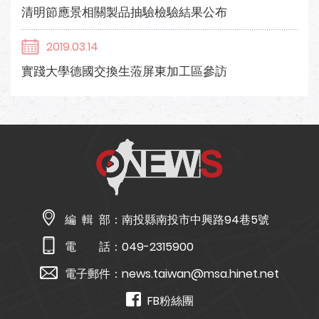
清明節應景相關製品抽驗檢驗結果公布
2019.03.14
實踐大學德國交換生蒞屏東加工區參訪
編 輯 部：
南投縣南投市中興路94巷5號
電 話：
049-2315900
電子郵件：
news.taiwan@msa.hinet.net
FB粉絲團