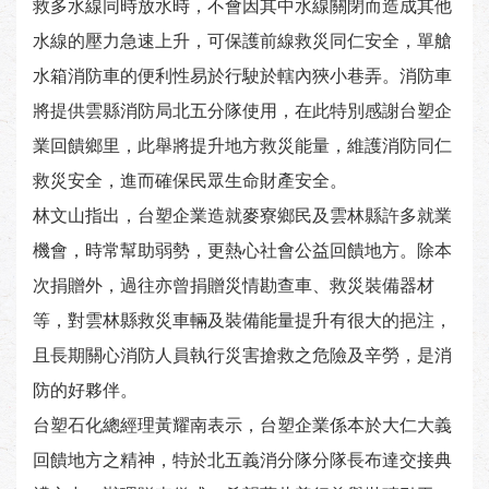
救多水線同時放水時，不會因其中水線關閉而造成其他
水線的壓力急速上升，可保護前線救災同仁安全，單艙
水箱消防車的便利性易於行駛於轄內狹小巷弄。消防車
將提供雲縣消防局北五分隊使用，在此特別感謝台塑企
業回饋鄉里，此舉將提升地方救災能量，維護消防同仁
救災安全，進而確保民眾生命財產安全。
林文山指出，台塑企業造就麥寮鄉民及雲林縣許多就業
機會，時常幫助弱勢，更熱心社會公益回饋地方。除本
次捐贈外，過往亦曾捐贈災情勘查車、救災裝備器材
等，對雲林縣救災車輛及裝備能量提升有很大的挹注，
且長期關心消防人員執行災害搶救之危險及辛勞，是消
防的好夥伴。
台塑石化總經理黃耀南表示，台塑企業係本於大仁大義
回饋地方之精神，特於北五義消分隊分隊長布達交接典