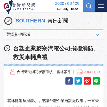
2026
08
09
/
/
Sunday
18:20
南部新聞
SOUTHERN
選擇其他區域
台塑企業麥寮汽電公司捐贈消防、
救災車輛典禮
台灣新聞網記者蔡鳳敏／雲林報導
2019.10.30
雲林縣消防局表示，感謝台塑企業自設廠以來，一直秉