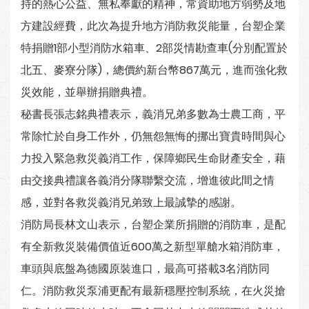
持的熱心公益、無私奉獻的精神，常資助地方弱勢及地
方建設經費，此次為提升地方消防救災能量，台塑企業
特捐贈1部小型消防水箱車、2部災情勘查車(分別配置於
北五、麥寮分隊)，總價約新台幣867萬元，進而強化救
災效能，並舉辦捐贈典禮。
秘書長張志銘典禮表示，義消兄弟多數為士農工商，平
常除忙於自身工作外，仍無怨無悔的挪出寶貴時間與心
力投入緊急救災義消工作，保障鄉民生命財產安全，藉
由交接典禮讓各義消分隊聯繫交流，增進彼此間之情
感，並對各救災義消兄弟致上最誠摯的感謝。
消防局長林文山表示，台塑企業所捐贈的消防車，是配
有全新救災裝備價值近600萬之新型單艙水箱消防車，
車頭與底盤為德國原裝進口，最高可搭載3名消防同
仁。消防救災泵浦更配有最新穩壓控制系統，在火災搶