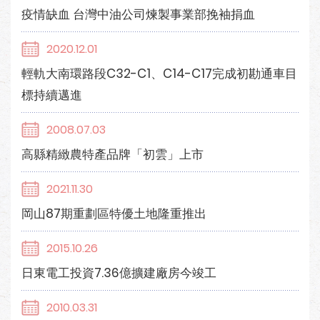
疫情缺血 台灣中油公司煉製事業部挽袖捐血
2020.12.01
輕軌大南環路段C32-C1、C14-C17完成初勘通車目
標持續邁進
2008.07.03
高縣精緻農特產品牌「初雲」上市
2021.11.30
岡山87期重劃區特優土地隆重推出
2015.10.26
日東電工投資7.36億擴建廠房今竣工
2010.03.31