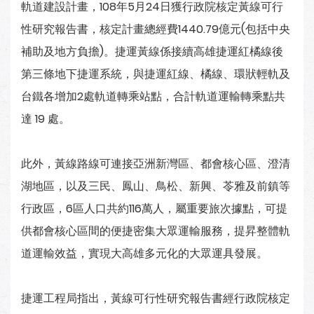
軌道建設計畫，108年5月24日獲行政院核定黃線可行
性研究報告書，核定計畫總經費1440.79億元(包括中央
補助及地方負擔)。捷運黃線係接續高雄捷運紅橘線後
第三條地下捷運系統，與捷運紅線、橘線、環狀輕軌及
台鐵各增加2處軌道轉乘站點，合計軌道運輸轉乘點共
達 19 處。
此外，黃線路線可連接亞洲新灣區、都會核心區、澄清
湖地區，以及三民、鳳山、鳥松、新興、苓雅及前鎮等
行政區，6區人口共約116萬人，屬重要旅次據點，可提
供都會核心區間的便捷密集大眾運輸服務，提昇整體軌
道運輸效益，實現大高雄多元化的大眾運具發展。
捷運工程局指出，黃線可行性研究報告書經行政院核定