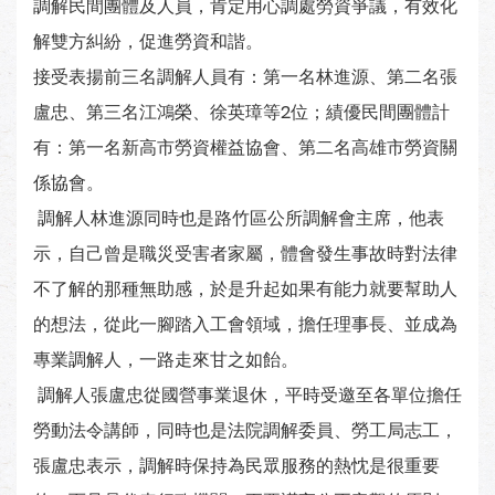
調解民間團體及人員，肯定用心調處勞資爭議，有效化
解雙方糾紛，促進勞資和諧。
接受表揚前三名調解人員有：第一名林進源、第二名張
盧忠、第三名江鴻榮、徐英璋等2位；績優民間團體計
有：第一名新高市勞資權益協會、第二名高雄市勞資關
係協會。
調解人林進源同時也是路竹區公所調解會主席，他表
示，自己曾是職災受害者家屬，體會發生事故時對法律
不了解的那種無助感，於是升起如果有能力就要幫助人
的想法，從此一腳踏入工會領域，擔任理事長、並成為
專業調解人，一路走來甘之如飴。
調解人張盧忠從國營事業退休，平時受邀至各單位擔任
勞動法令講師，同時也是法院調解委員、勞工局志工，
張盧忠表示，調解時保持為民眾服務的熱忱是很重要