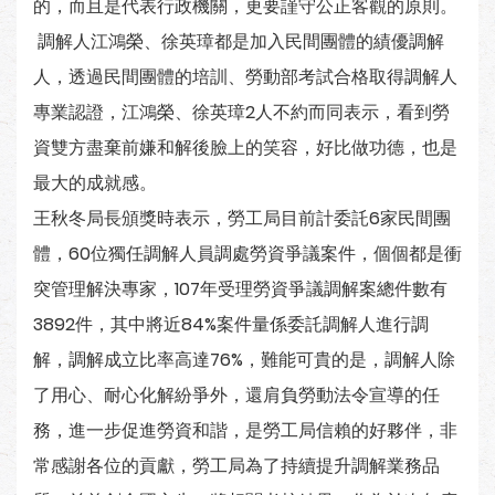
的，而且是代表行政機關，更要謹守公正客觀的原則。
調解人江鴻榮、徐英璋都是加入民間團體的績優調解
人，透過民間團體的培訓、勞動部考試合格取得調解人
專業認證，江鴻榮、徐英璋2人不約而同表示，看到勞
資雙方盡棄前嫌和解後臉上的笑容，好比做功德，也是
最大的成就感。
王秋冬局長頒獎時表示，勞工局目前計委託6家民間團
體，60位獨任調解人員調處勞資爭議案件，個個都是衝
突管理解決專家，107年受理勞資爭議調解案總件數有
3892件，其中將近84%案件量係委託調解人進行調
解，調解成立比率高達76%，難能可貴的是，調解人除
了用心、耐心化解紛爭外，還肩負勞動法令宣導的任
務，進一步促進勞資和諧，是勞工局信賴的好夥伴，非
常感謝各位的貢獻，勞工局為了持續提升調解業務品