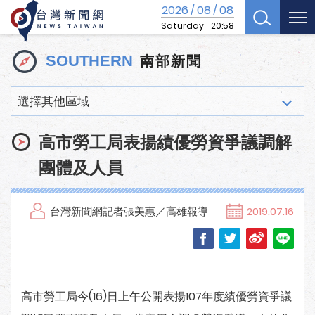
2026
08
08
/
/
Saturday
20:58
南部新聞
SOUTHERN
選擇其他區域
高市勞工局表揚績優勞資爭議調解
團體及人員
台灣新聞網記者張美惠／高雄報導
2019.07.16
高市勞工局今(16)日上午公開表揚107年度績優勞資爭議