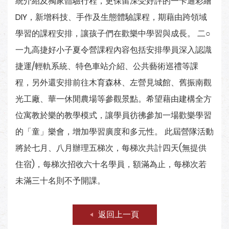
統介紹及獨家體驗行程，更保留深受好評的一卡通彩繪
DIY，新增科技、手作及生態體驗課程，期藉由跨領域
學習的課程安排，讓孩子們在歡樂中學習與成長。 二○
一九高捷好小子夏令營課程內容包括安排學員深入認識
捷運/輕軌系統、特色車站介紹、公共藝術巡禮等課
程，另外還安排前往木育森林、左營見城館、舊振南觀
光工廠、華一休閒農場等參觀景點。希望藉由建構全方
位寓教於樂的教學模式，讓學員彷彿參加一場歡樂學習
的「童」樂會，增加學習廣度和多元性。 此屆營隊活動
將於七月、八月辦理五梯次，每梯次共計四天(無提供
住宿)，每梯次招收六十名學員，額滿為止，每梯次若
未滿三十名則不予開課。
返回上一頁