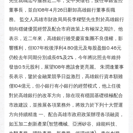
先生就職迄今服務近二年，受中央徵召，接任華銀金控
董事長，並自108年4月26日辭卸高雄銀行董事長職
務。 監交人高雄市財政局局長李樑堅先生對於高雄銀行
朝向穩健優質經營及配合市府政策上有極深之期許。他
表示，近二年來，高雄銀行雖受慶富集團不良債權，影
響獲利，但107年稅後淨利4.80億元及每股盈餘0.46元
仍較去年同期分別成長6%及2%，今年將比照去年維持
發放0.5元股利，展望108年應該會更亮麗。 朱潤逢董事
長表示，鑒於金融業競爭日益激烈，高雄銀行資本額雖
僅104億元，但小銀行有小銀行的經營模式，他上任後
對於高雄銀行的改革方向，除在現有穩固基礎積極配合
市政建設，並推展各項業務外，將致力於下列十大營運
方向持續精進 一、配合高雄市政府政策辦理各項融資，
如五加二創新產業(智慧機械、亞洲矽谷、綠能科技、