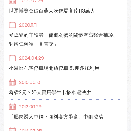
2009.07.26
世運博覽會破百萬人次進場高達113萬人
2020.11.11
受虐兒的守護者、偏鄉弱勢的關懷者高醫尹莘玲、
郭耀仁榮獲「高杏獎」
2024.04.29
小港區孔宅停車場開放停車 歡迎多加利用
2016.05.10
為省2元？婦人冒用學生卡搭車遭法辦
2012.06.29
「肥肉誘人中鋼下腳料各方爭食」中鋼澄清
2014.07.25