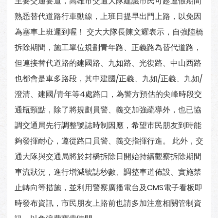
主要交通要道，高雄市交通大隊建議市民可趁連假期間
熟悉替代道路行車動線，上班日提早出門上路，以免因
為塞車上班遲到喔！ 交大大隊長陳文耀表示，自強陸橋
拆除期間，施工單位規劃青年路、正義路為替代道路，
但連接替代道路的建國路、九如路、光復路、中山西路
也都會是車多路段，其中建國/正義、九如/正義、九如/
澄清、建國/青年等4處路口，為警方預估的尖峰時段交
通瓶頸點，除了將規劃員警、義交加強疏導外，也已協
調交通局先行調整號誌時制因應，希望市民朋友到時能
夠發揮耐心，遵從路口員警、義交指揮行進。 此外，交
通大隊與交通局將於封橋拆除日開始持續觀察拆除期間
車流狀況，進行增減號誌秒數、調整車道佈設、實施禁
止轉向等措施，並利用警察廣播電台及CMS電子看板即
時發布資訊，市民朋友上路前也請多加注意相關管制資