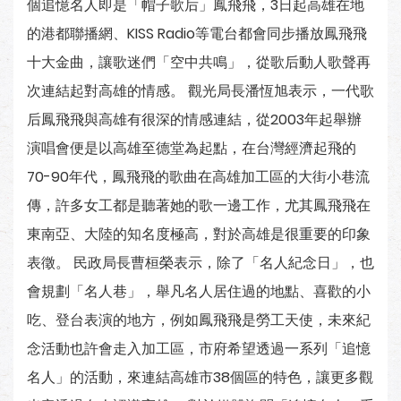
個追憶名人即是「帽子歌后」鳳飛飛，3日起高雄在地
的港都聯播網、KISS Radio等電台都會同步播放鳳飛飛
十大金曲，讓歌迷們「空中共鳴」，從歌后動人歌聲再
次連結起對高雄的情感。 觀光局長潘恆旭表示，一代歌
后鳳飛飛與高雄有很深的情感連結，從2003年起舉辦
演唱會便是以高雄至德堂為起點，在台灣經濟起飛的
70-90年代，鳳飛飛的歌曲在高雄加工區的大街小巷流
傳，許多女工都是聽著她的歌一邊工作，尤其鳳飛飛在
東南亞、大陸的知名度極高，對於高雄是很重要的印象
表徵。 民政局長曹桓榮表示，除了「名人紀念日」，也
會規劃「名人巷」，舉凡名人居住過的地點、喜歡的小
吃、登台表演的地方，例如鳳飛飛是勞工天使，未來紀
念活動也許會走入加工區，市府希望透過一系列「追憶
名人」的活動，來連結高雄市38個區的特色，讓更多觀