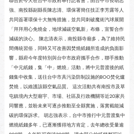
聯合於今天在台中市政府舉行記者會，由台中市長胡志
強、南投縣副縣長陳志清、環保署簡任技正李芳露等人
共同簽署環保十大無悔措施，並共同刺破魔術汽球展開
「拜拜用心免燒金，地球減碳空氣新」布條，宣誓合作
減碳的決心。 陳志清表示，南投縣寺廟多，為了維持民
間傳統習俗，同時又可改善因焚燒紙錢所造成的負面影
響，縣府今年度特別與台中市政府攜手合作，聯手推動
「中元紙錢，集「中」燃燒」活動，將中元普渡後的紙
錢集中收集，送往台中市具污染防制設施的BOO焚化爐
焚燒，以維護該縣空氣品質。 這次活動共有南投市及草
屯鎮境內大型廟宇、市場、社區及行政機關等近20家共
同響應，並盼未來可逐步推動至全縣實施，落實截能減
碳的環保訴求。 胡志強表示，台中市推行中元普渡集中
燃燒紙錢多年，已逐漸獲得地方肯定，去年總收受量逾