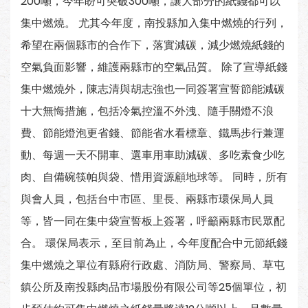
200噸，今年盼可突破300噸，讓大部分的紙錢都可以
集中燃燒。 尤其今年度，南投縣加入集中燃燒的行列，
希望在兩個縣市的合作下，落實減碳，減少燃燒紙錢的
空氣負面影響，維護兩縣市的空氣品質。 除了宣導紙錢
集中燃燒外，陳志清與胡志強也一同簽署宣誓節能減碳
十大無悔措施，包括冷氣控溫不外洩、隨手關燈不浪
費、節能燈泡更省錢、節能省水看標章、鐵馬步行兼運
動、每週一天不開車、選車用車助減碳、多吃素食少吃
肉、自備碗筷帕與袋、惜用資源顧地球等。 同時，所有
與會人員，包括台中市區、里長、兩縣市環保局人員
等，皆一同在集中袋宣誓板上簽署，呼籲兩縣市民眾配
合。 環保局表示，至目前為止，今年度配合中元節紙錢
集中燃燒之單位有縣府行政處、消防局、警察局、草屯
鎮公所及南投縣肉品市場股份有限公司等25個單位，初