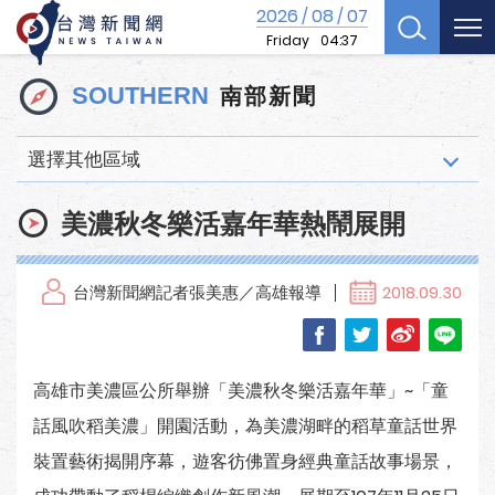
2026
08
07
/
/
Friday
04:37
南部新聞
SOUTHERN
選擇其他區域
美濃秋冬樂活嘉年華熱鬧展開
台灣新聞網記者張美惠／高雄報導
2018.09.30
高雄市美濃區公所舉辦「美濃秋冬樂活嘉年華」~「童
話風吹稻美濃」開園活動，為美濃湖畔的稻草童話世界
裝置藝術揭開序幕，遊客彷佛置身經典童話故事場景，