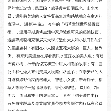
裝置藝術的人，無論是大人或是小孩，都能喚醒內心世
界的童話記憶；民眾除了感受農村田園風光、山水美
景，還能將美濃的人文特質毫無違和感地融合在童趣的
表現中。 謝鶴琳指出，今年的「稻草童話世界裝置藝
術」，運用早期農耕生活中家戶隨處可見的稻編技藝，
邀請專業藝術家和屏東大學打造出大人和小孩耳熟能詳
的童話題材：有困在小人國被五花大綁的「巨人」格列
佛。 有來到美濃坐在岸看農民水蓮採收的美人魚；有通
天豌豆樹，神奇的傑克和空中巨人相遇的故事；有白雪
公主和七矮人來到美濃入境隨俗著藍衫；在泰安路的入
口還有綠野仙蹤的機器人，智慧小女孩，帶著獅子、稻
草人等同伴一起追尋勇氣、善心和智慧。 10月6、7日
周六、周日和雙十國慶日當天，還有「稻美濃自由行」
有免費接駁車及專業導覽員帶領遊客探訪內行玩家必遊