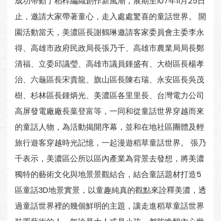
成功帶動了稻桿編織創作新風潮，展期至107年11月25日
止，邀請大家帶著童心，走入處處驚喜的童話世界。 開
園活動當天，美濃區長謝鶴琳邀請客家委員會主委李永
得、高雄市政府民政局長張乃千、高雄市農業局局長鄭
清福、立委邱議瑩、高雄市議員鍾盛有、大樹區長楊孝
治、六龜區長宋貴龍、旗山區長陳右瑞、永安區長吳茂
樹、杉林區長鍾炳光、美濃區各里里長、台灣電力公司
高屏發電廠廠長葉登富等，一同和從童話世界穿越而來
的童話人物，為活動揭開序幕，並和在地社區團體及輕
旅行遊客穿越時光記憶，一起漫遊稻草童話世界。 張乃
千表示，美濃區公所以區內產業為背景去發想，將美濃
獨特的藝術文化與地景景觀結合，結合童話題材打造5
區童話3D地景實景，以童趣純真的觀點來詮釋美濃，透
過童話世界裡的幾個鮮明的主題，讓走進稻草童話世界