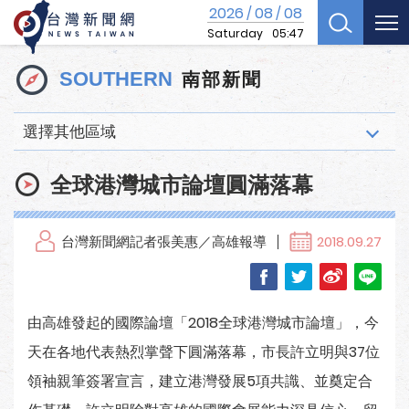
2026
08
08
/
/
Saturday
05:47
南部新聞
SOUTHERN
選擇其他區域
全球港灣城市論壇圓滿落幕
台灣新聞網記者張美惠／高雄報導
2018.09.27
由高雄發起的國際論壇「2018全球港灣城市論壇」，今
天在各地代表熱烈掌聲下圓滿落幕，市長許立明與37位
領袖親筆簽署宣言，建立港灣發展5項共識、並奠定合