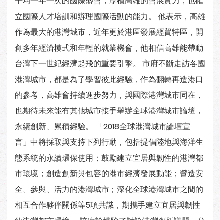
平均一年一次的國際盛會，厚植高雄的會展實力，也確
立國際人才培訓和辦理國際活動的能力。 他表示，高雄
作為最大的港灣城市，近年更於港區發展經貿特區，開
創多年經濟模式和年輕的就業機會，他相信高雄能帶動
台灣下一世紀經濟起飛的重要引擎。 市府不斷走訪各國
港灣城市，都是為了學習彼此經驗，作為翻轉再造港口
的參考，高雄會持續進步努力，與國際港灣城市同在，
也期待未來能有其他城市接手舉辦全球港灣城市論壇，
永續創新、累積經驗。 「2018全球港灣城市論壇宣
言」中將採取與支持下列行動，包括提倡陸地與海洋生
態系統的永續環保使用；鼓勵建立宜居與韌性的港灣都
市環境；創造創新與包容的港市經濟發展動能；營造安
全、參與、活力的港灣城市；深化全球港灣城市之間的
相互合作夥伴關係等5項共識，期攜手建立宜居與韌性