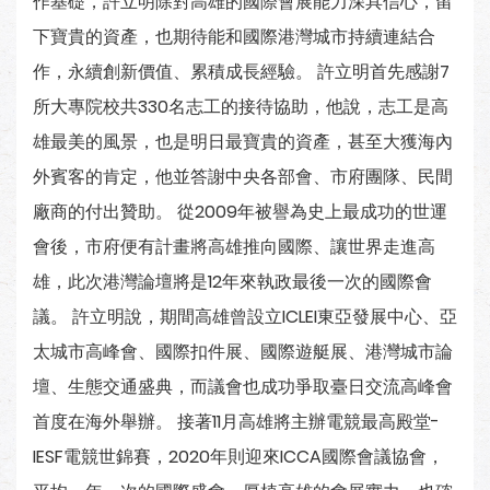
作基礎，許立明除對高雄的國際會展能力深具信心，留
下寶貴的資產，也期待能和國際港灣城市持續連結合
作，永續創新價值、累積成長經驗。 許立明首先感謝7
所大專院校共330名志工的接待協助，他說，志工是高
雄最美的風景，也是明日最寶貴的資產，甚至大獲海內
外賓客的肯定，他並答謝中央各部會、市府團隊、民間
廠商的付出贊助。 從2009年被譽為史上最成功的世運
會後，市府便有計畫將高雄推向國際、讓世界走進高
雄，此次港灣論壇將是12年來執政最後一次的國際會
議。 許立明說，期間高雄曾設立ICLEI東亞發展中心、亞
太城市高峰會、國際扣件展、國際遊艇展、港灣城市論
壇、生態交通盛典，而議會也成功爭取臺日交流高峰會
首度在海外舉辦。 接著11月高雄將主辦電競最高殿堂-
IESF電競世錦賽，2020年則迎來ICCA國際會議協會，