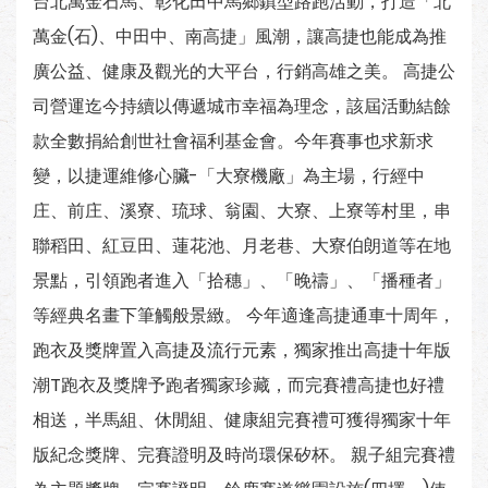
台北萬金石馬、彰化田中馬鄉鎮型路跑活動，打造「北
萬金(石)、中田中、南高捷」風潮，讓高捷也能成為推
廣公益、健康及觀光的大平台，行銷高雄之美。 高捷公
司營運迄今持續以傳遞城市幸福為理念，該屆活動結餘
款全數捐給創世社會福利基金會。今年賽事也求新求
變，以捷運維修心臟-「大寮機廠」為主場，行經中
庄、前庄、溪寮、琉球、翁園、大寮、上寮等村里，串
聯稻田、紅豆田、蓮花池、月老巷、大寮伯朗道等在地
景點，引領跑者進入「拾穗」、「晚禱」、「播種者」
等經典名畫下筆觸般景緻。 今年適逢高捷通車十周年，
跑衣及獎牌置入高捷及流行元素，獨家推出高捷十年版
潮T跑衣及獎牌予跑者獨家珍藏，而完賽禮高捷也好禮
相送，半馬組、休閒組、健康組完賽禮可獲得獨家十年
版紀念獎牌、完賽證明及時尚環保矽杯。 親子組完賽禮