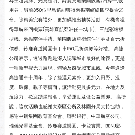
為主題獎牌、完賽證明、鈴鹿賽道樂園設施(四擇一)使
用券，另前350位早鳥還能獲得舊振南繽紛四季提盒乙
盒。除精美完賽禮外，更加碼推出抽獎活動，有機會獲
得華航來回機票(高雄直航亞洲任一城市)、三熊彩繪模
型機、舊振南伴手禮、華園飯店草衙館住宿券及百元折
價券、鈴鹿賽道樂園卡丁車150元折價券等好禮。 高捷
公司表示，透過路跑是深入認識城市最好的途徑，更是
一種新型觀光力展現，體驗及感受城市風貌。今年適逢
高捷通車十周年，除了捷運元素外，更加入田野、溫
度、環保、親子等構面，讓活動更具多元力、在地力及
溫度力，歡迎踴躍報名，享受運動及做公益樂趣。 高捷
說，這次活動也感謝大寮區公所及林園分局支持協助，
感謝中鋼集團教育基金會、聯邦銀行、中華航空公司、
瑞儀光電基金會、鈴鹿賽道樂園、卡登實業、BENJ影