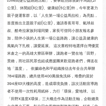
Love高捷公益路跑活動」，賽事組別除規劃半馬組(21
公里)、休閒組(11公里)、健康組(5公里)外，今年更著力
親子捷運客群，以「人生第一場公益馬拉松」為亮點，
首度推出主題親子組(1公里)，邀請香蕉哥哥、氣球叔
叔、酷奇拉家族到場同樂，家長可偕同小朋友報名參
加，陪伴小孩的人生第一場公益路跑，讓公益及健康的
風氣向下扎根，讓愛延展。 這次賽程特地選擇台灣優質
米倉之一的高雄大寮區舉辦，讓跑者一覽在地「田野」
景緻，而社區民眾也組成應援團來歡迎跑者們，傳送在
地「溫度」。 依據綠色和平組織推估去年全台共舉辦
784場路跑，總共使用400萬個免洗杯，堆疊約當於
394座101大樓的高度，造成環境負擔，該次活動宣導跑
者不使用一次性耗用紙杯，力行「環保」愛地球。 以
「田野X溫度X環保」三大概念作為活動主軸，企盼媲美