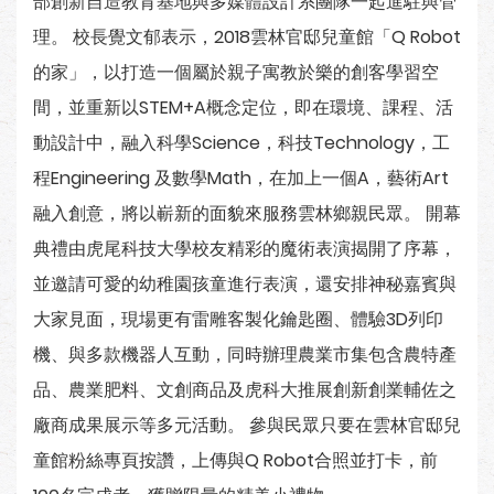
部創新自造教育基地與多媒體設計系團隊一起進駐與管
理。 校長覺文郁表示，2018雲林官邸兒童館「Q Robot
的家」，以打造一個屬於親子寓教於樂的創客學習空
間，並重新以STEM+A概念定位，即在環境、課程、活
動設計中，融入科學Science，科技Technology，工
程Engineering 及數學Math，在加上一個A，藝術Art
融入創意，將以嶄新的面貌來服務雲林鄉親民眾。 開幕
典禮由虎尾科技大學校友精彩的魔術表演揭開了序幕，
並邀請可愛的幼稚園孩童進行表演，還安排神秘嘉賓與
大家見面，現場更有雷雕客製化鑰匙圈、體驗3D列印
機、與多款機器人互動，同時辦理農業市集包含農特產
品、農業肥料、文創商品及虎科大推展創新創業輔佐之
廠商成果展示等多元活動。 參與民眾只要在雲林官邸兒
童館粉絲專頁按讚，上傳與Q Robot合照並打卡，前