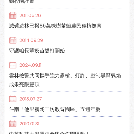
動校園計畫
2011.05.26
減碳造林已撥65萬株樹苗籲農民種植撫育
2014.09.29
守護咱長輩疫苗雙打開始
2024.09.11
雲林檢警共同攜手強力肅槍、打詐、壓制黑幫氣焰
成果亮眼豐碩
2013.07.27
斗南「他里霧陶工坊教育園區」五週年慶
2010.01.31