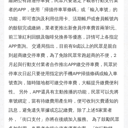
繳納公有路邊停車費，民眾只要選定下載各行動支付業
者的APP，使用「掃描停車單條碼」或「輸入車號」的
功能，即可查詢及利用信用卡、活期帳戶或會員帳號內
的餘額完成繳納，業者更推出新會員停車費首兩筆1元、
前三筆紅利回饋及咖啡兌換券等優惠，詳情可上各指定
APP查詢。 交通局指出，目前有9成以上的民眾是親自
到超商繳交停車費，為了免除民眾常跑超商的不便，2
月起與行動支付業者合作推出APP繳交停車費，民眾於
停車次日起只要使用指定的手機APP掃描條碼或輸入車
號查詢，隨時隨地都可繳交停車費，大幅提升繳費便利
性。 另外，APP還具有主動推播的功能，民眾可以先將
車號綁定，當有待繳費用產生時，便可收到欠費通知的
訊息，避免遺失單據或忘記繳費。除了上述5家業者
外，「街口支付」亦將在後續加入服務。 為了鼓勵民眾