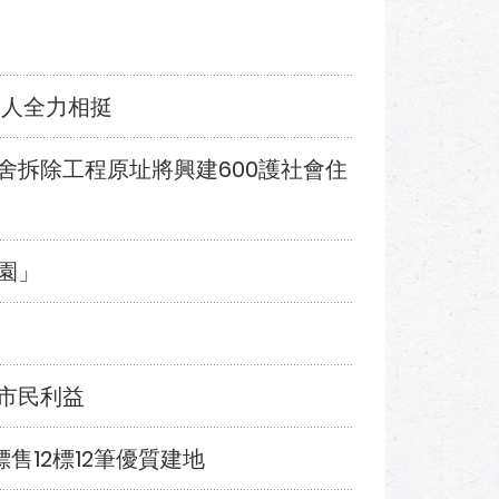
銀人全力相挺
舍拆除工程原址將興建600護社會住
園」
市民利益
售12標12筆優質建地