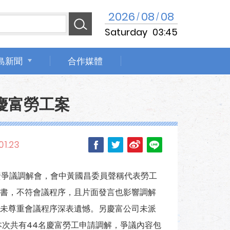
2026
08
08
/
/
Saturday
03:45
島新聞
合作媒體
慶富勞工案
01.23
資爭議調解會，會中黃國昌委員聲稱代表勞工
書，不符會議程序，且片面發言也影響調解
未尊重會議程序深表遺憾。另慶富公司未派
本次共有44名慶富勞工申請調解，爭議內容包