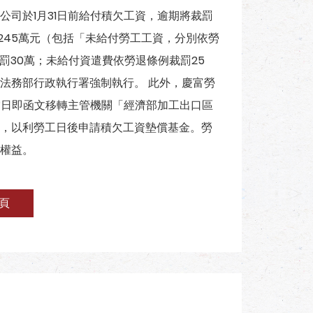
司於1月31日前給付積欠工資，逾期將裁罰
處245萬元（包括「未給付勞工工資，分別依勞
裁罰30萬；未給付資遣費依勞退條例裁罰25
法務部行政執行署強制執行。 此外，慶富勞
當日即函文移轉主管機關「經濟部加工出口區
，以利勞工日後申請積欠工資墊償基金。勞
權益。
頁