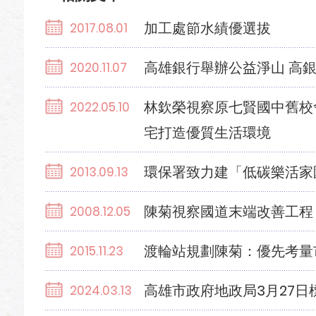
加工處節水績優選拔
2017.08.01
高雄銀行舉辦公益淨山 高
2020.11.07
林欽榮視察原七賢國中舊校
2022.05.10
宅打造優質生活環境
環保署致力建「低碳樂活家
2013.09.13
陳菊視察國道末端改善工程
2008.12.05
渡輪站規劃陳菊：優先考量
2015.11.23
高雄市政府地政局3月27日標
2024.03.13