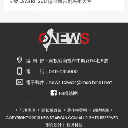
立榮 DASH8-200 型飛機告別馬祖天空
編 輯 部：
南投縣南投市中興路94巷5號
電 話：
049-2315900
電子郵件：
news.taiwan@msa.hinet.net
FB粉絲團
記者專區
隱私權政策
著作權聲明
網站地圖
COPYRIGHT©2019 NEWSTAIWAN.COM ALL RIGHTS RESERVED
網頁設計
｜ 鉅潞科技