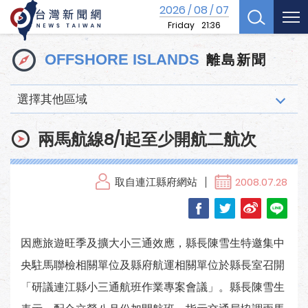
2026
08
07
/
/
Friday
21:36
離島新聞
OFFSHORE ISLANDS
選擇其他區域
兩馬航線8/1起至少開航二航次
取自連江縣府網站
2008.07.28
因應旅遊旺季及擴大小三通效應，縣長陳雪生特邀集中
央駐馬聯檢相關單位及縣府航運相關單位於縣長室召開
「研議連江縣小三通航班作業專案會議」。縣長陳雪生