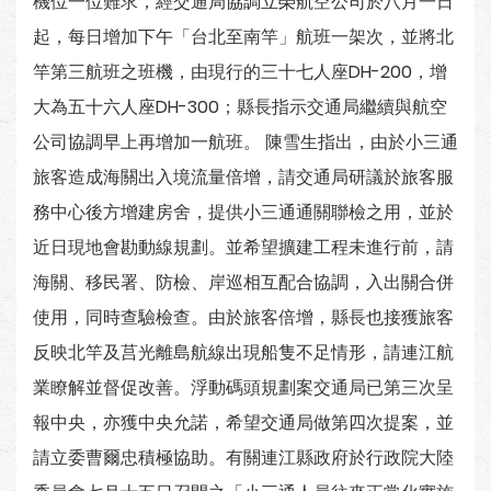
機位一位難求，經交通局協調立榮航空公司於八月一日
起，每日增加下午「台北至南竿」航班一架次，並將北
竿第三航班之班機，由現行的三十七人座DH-200，增
大為五十六人座DH-300；縣長指示交通局繼續與航空
公司協調早上再增加一航班。 陳雪生指出，由於小三通
旅客造成海關出入境流量倍增，請交通局研議於旅客服
務中心後方增建房舍，提供小三通通關聯檢之用，並於
近日現地會勘動線規劃。並希望擴建工程未進行前，請
海關、移民署、防檢、岸巡相互配合協調，入出關合併
使用，同時查驗檢查。由於旅客倍增，縣長也接獲旅客
反映北竿及莒光離島航線出現船隻不足情形，請連江航
業瞭解並督促改善。浮動碼頭規劃案交通局已第三次呈
報中央，亦獲中央允諾，希望交通局做第四次提案，並
請立委曹爾忠積極協助。有關連江縣政府於行政院大陸