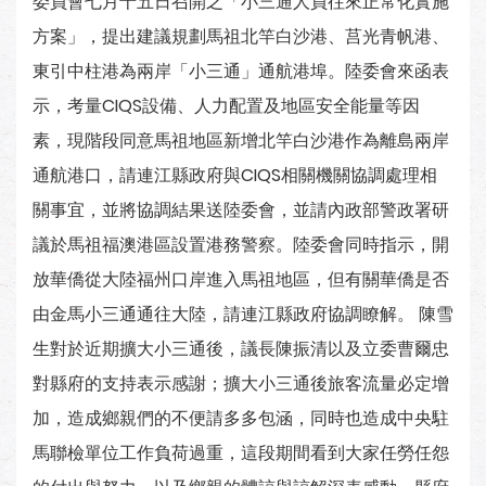
委員會七月十五日召開之「小三通人員往來正常化實施
方案」，提出建議規劃馬祖北竿白沙港、莒光青帆港、
東引中柱港為兩岸「小三通」通航港埠。陸委會來函表
示，考量CIQS設備、人力配置及地區安全能量等因
素，現階段同意馬祖地區新增北竿白沙港作為離島兩岸
通航港口，請連江縣政府與CIQS相關機關協調處理相
關事宜，並將協調結果送陸委會，並請內政部警政署研
議於馬祖福澳港區設置港務警察。陸委會同時指示，開
放華僑從大陸福州口岸進入馬祖地區，但有關華僑是否
由金馬小三通通往大陸，請連江縣政府協調瞭解。 陳雪
生對於近期擴大小三通後，議長陳振清以及立委曹爾忠
對縣府的支持表示感謝；擴大小三通後旅客流量必定增
加，造成鄉親們的不便請多多包涵，同時也造成中央駐
馬聯檢單位工作負荷過重，這段期間看到大家任勞任怨