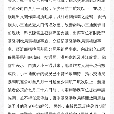
表示，配合立榮八月份加開航班，指示交通局協調兩馬
航運公司自八月一日起，至少開航二航次以上，並現勘
擴建出入關作業場所動線，以利通關作業之流暢。 配合
擴大小三通旅遊人口倍增效應，改善兩馬小三通航班目
前現狀，縣長陳雪生召開專案會議，出席單位有財政部
基隆關稅局馬祖辦事處、交通部基隆港務局馬祖辦事
處、經濟部標準局基隆分局馬祖辦事處、內政部入出國
移民署馬祖服務站、交通局、港務處以及連江航業。 陳
雪生表示，自擴大小三通以來，地區旅遊人潮呈現倍數
成長，小三通航班的現況已不符民眾期待，指示交通局
協調航運公司自八月一日起至少開航二航次以上，航運
業者必須於七月二十六日前，向兩岸港務單位提出申請
協調，並不得任意停航，否則基隆港務局將開放兩馬航
線予其他業者申請經營。 另外，由於民眾反映暑假期間