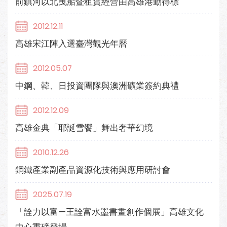
前鎮河以北曳船暨租賃經營由高雄港勤得標
2012.12.11
高雄宋江陣入選臺灣觀光年曆
2012.05.07
中鋼、韓、日投資團隊與澳洲礦業簽約典禮
2012.12.09
高雄金典「耶誕雪饗」舞出奢華幻境
2010.12.26
鋼鐵產業副產品資源化技術與應用研討會
2025.07.19
「詮力以富—王詮富水墨書畫創作個展」高雄文化