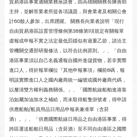
貿易港區事業通關業務座談會，由高雄關關務長陳善助
主持，並解答業者所提各項議題，與會業者及相關公會
計60餘人參加，出席踴躍。 關務長向業者說明「現行
自由貿易港區設置管理條例第38條第1項規定有關報單
虛報或申報不實之法定最低罰鍰似有過重乙節，請洽主
管機關交通部研擬修法，以符合比例原則。」、「自由
港區事業須以自己名義通報自國外進儲貨物，若非實際
進口人，得於報單欄位『其他申報事項』欄前8碼，報
明該實際進口人之國內廠商統一編號或國外廠商代碼，
以釐清雙方權利義務關係。」、「國際航線船舶進港靠
泊如屬加油加水之補給，而未取得船隻掛號者，得申請
供應船舶/船員用品日用品申報表兼准單（含菸
酒）。」、「供應國際航線日用品之自由港區事業，得
跨區運送船舶日用品（含菸酒）至不同自由港區之國際