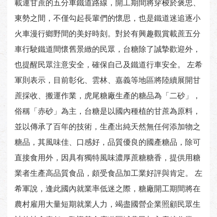
載運甘蔗的五分車鐵道路線，開工期間將穿梭於褒忠、
東勢之間，不僅勾起長輩們的懷思，也是鐵道迷追逐小
火車漫行鄉野間的美好時刻。對於有興趣觀賞載蔗五分
車行駛鐵道間懷舊景緻的民眾，台糖除了誠摯歡迎外，
也提醒民眾注意安全，確保自己及鐵道行車安全。 左希
軍則表示，目前彰化、雲林、嘉義等地區將陸續展開甘
蔗採收、搬運作業，虎尾糖廠生產的糖品為「二砂」，
俗稱「赤砂」為主，台糖是以國內種植的甘蔗為原料，
並以傳承了百年的技術，生產出純天然無任何添加物之
糖品，其風味佳、口感好，品質優良的國產糖品，除可
直接食用外，因具有獨特風味濃厚蔗糖糖香，提供用糖
業者生產高品質食品，頗受食品加工業好評與肯定。 左
希軍說，逢此國內就業率低迷之際，糖廠開工期間將在
農村雇用大量短期就業人力，竭盡國營企業照顧民眾生