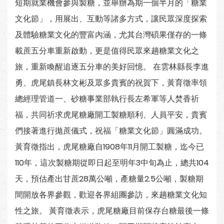
短期就業機會參與製糖，並舉辦為期一個半月的「糖業
文化節」，用展出、互動等諸多方式，讓民眾深度探索
及體驗糖業文化的豐富內涵，尤其台灣碩果僅存的一條
載蔗五分車重新啟動，更是值得民眾來趟糖業文化之
旅，重新喚醒追逐五分車的美好回憶。 在雲林縣長李進
勇、虎尾鎮長林文彬及眾多貴賓的祝賀下，黃育徵率領
總經理管道一、砂糖事業部執行長左希軍等人焚香祈
福，共同祈求虎尾糖廠開工製糖順利、人員平安，貴賓
們接著進行拋蔗儀式，祝福「糖業文化節」圓滿成功。
黃育徵指出，虎尾糖廠自1908年11月開工製糖，迄今已
110年，這次製糖期從即日起至明年3中旬為止，總共104
天，預估產出甘蔗28萬公噸，產糖量2.5公噸，製糖期
間開放各界參觀，歡迎各界組團參訪，來趟糖業文化知
性之旅。 黃育徵表示，虎尾糖廠目前保存台糖最後一條