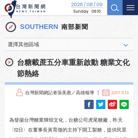
2026
08
09
/
/
Sunday
06:10
南部新聞
SOUTHERN
選擇其他區域
台糖載蔗五分車重新啟動 糖業文化
節熱絡
台灣新聞網記者張美惠／高雄報導
2017.11.13
為發揚台灣糖業輝煌文化，台糖公司虎尾糖廠，昨天
〈12日〉在董事長黃育徵的主持下開工製糖，提供民眾