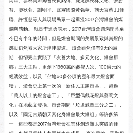
炳煌、雲林同鄉總會長黃銘得、虎尾鎮長林文彬、張勝
智、廖秋蓉、謝明平、霹靂國際黃強華、朝天宮蔡佳
聯、許恆慈等人與現場民眾一起重溫2017台灣燈會的燦
爛與感動。 縣長李進勇表示，2017台灣燈會圓滿閉幕至
今已有半年的時間，但是燈會期間的美麗景致與賞燈的
感動仍然被大家所津津樂道。 燈會雖然僅有9天的展
期，但卻完全實踐了「友善大地、多元文化、燈會原
鄉」三大主軸，更創下1360萬的參觀人次、100億元的
經濟效益，以及「佔地50多公頃的歷年最大燈會面
積」、燈會史上第一次的「新住民主題燈區」、超過
「萬人以上的燈會志工」、「巨型偶戲花燈與藝閣文
化」在地藝文發揚、燈會期間「垃圾減量三分之二」，
以及「國定古蹟朝天宮化身燈會最大燈組」等許多第
一，這些都是2017台灣燈會在雲林創造難以突破的佳