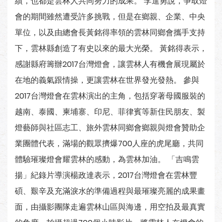
績，也都是雲林人共同努力的成果。 李進勇說，爭取燈
會的期間雖然遭受許多挑戰，但是在鄉親、企業、中央
單位，以及由總會長黃銘得率領的雲林同鄉會攜手支持
下，雲林縣創造了有史以來的最大光榮。 黃銘得表示，
感謝縣府籌辦2017台灣燈會，讓雲林人有機會展現屬於
在地的義氣跟情操，更讓雲林在世界發光發熱。 參與
2017台灣燈會在雲林演出的主角，包括穿著母國服裝的
越南、泰國、柬埔寨、印尼、菲律賓等新住民朋友、製
燈藝師與社區志工、旅外雲林同鄉會鄉親與燈會贊助企
業團體代表，滿場的觀眾擠爆700人座的虎尾廳，共同
體驗璀璨燈會耀雲林的感動，為雲林加油。 「吉鳴雲
揚」紀錄片導演楊政達表示，2017台灣燈會在雲林豐
碩、艱辛及充滿淚水的準備過程與最璀璨亮麗的成果畫
面，由攝影團隊走遍雲林山區與海邊，用空拍及最真實