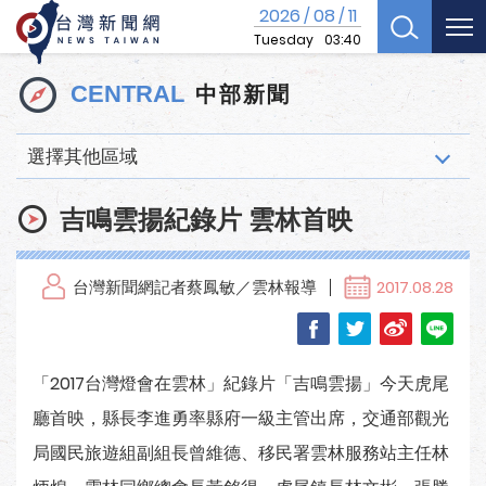
2026
08
11
/
/
Tuesday
03:40
中部新聞
CENTRAL
選擇其他區域
吉鳴雲揚紀錄片 雲林首映
台灣新聞網記者蔡鳳敏／雲林報導
2017.08.28
「2017台灣燈會在雲林」紀錄片「吉鳴雲揚」今天虎尾
廳首映，縣長李進勇率縣府一級主管出席，交通部觀光
局國民旅遊組副組長曾維德、移民署雲林服務站主任林