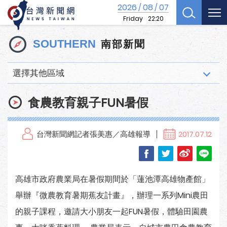
2026
08
07
/
/
Friday
22:20
南部新聞
SOUTHERN
選擇其他區域
食農教育親子FUN暑假
台灣新聞網記者張美惠／高雄報導
2017.07.12
高雄市政府農業局在暑假期間於「蓮池潭高雄物產館」
舉辦『微農教育暑期蕉友計畫』，辦理一系列Mini農田
的親子課程，邀請大小朋友一起FUN暑假，體驗田園農