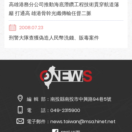
高雄港務分公司推動海底潛鑽工程技術貫穿航道籓
籬 打通高 雄港骨幹光纖傳輸任督二脈
2008.07.23
刑警大隊查獲偽造人民幣洗錢、販毒案件
編 輯 部：
南投縣南投市中興路94巷5號
電 話：
049-2315900
電子郵件：
news.taiwan@msa.hinet.net