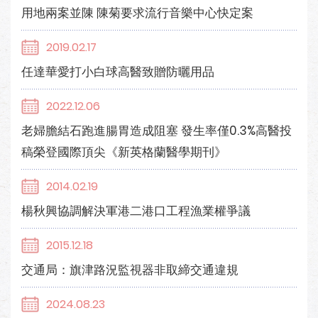
用地兩案並陳 陳菊要求流行音樂中心快定案
2019.02.17
任達華愛打小白球高醫致贈防曬用品
2022.12.06
老婦膽結石跑進腸胃造成阻塞 發生率僅0.3%高醫投
稿榮登國際頂尖《新英格蘭醫學期刊》
2014.02.19
楊秋興協調解決軍港二港口工程漁業權爭議
2015.12.18
交通局：旗津路況監視器非取締交通違規
2024.08.23