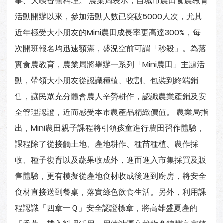
事、大啖香蕉料理。 農業局表示，自城市農田食農教育
活動開辦以來，參加活動人數已突破5000人次，尤其
近年極受大小朋友的Mini農田成長率更高達300%，每
次開班報名均迅速額滿，盛況空前可謂「秒殺」。為落
實食農教育，農業局將舉辦一系列「Mini農田」主題活
動，帶領大小朋友從認識種植、收割、包裝到終端銷
售，讓民眾充分體會農人辛勞耕作，認識農業產銷及安
全管理認證，近而感受本市農產品精緻價值。 農業局指
出，Mini農田親子課程將引領孩童進行農田習作體驗，
課程除了從接觸土地、產地耕作、種苗種植、農作採
收、種子復育以及蔬果收成外，進而進入市集採買及販
售體驗，更有模擬從產地食材收成後進到廚房，將安全
食材直接送到餐桌，落實綠色飲食生活。另外，利用課
程認識「四章一Ｑ」安全認證標章，將高雄盛夏產的