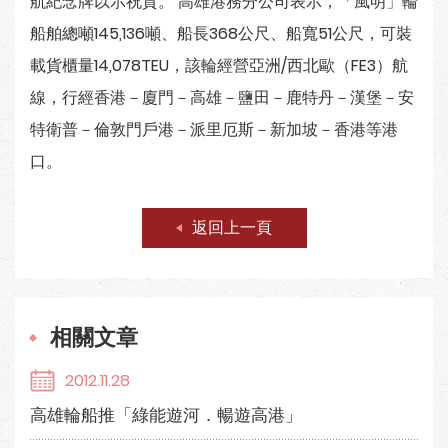
航紀念牌以示祝賀。 高雄港務分公司表示，「風明」輪
船舶總噸145,136噸、船長368公尺、船寬51公尺，可裝
載貨櫃量14,078TEU，該輪經營亞洲/西北歐（FE3）航
線，行經香港－廈門－高雄－鹽田－鹿特丹－漢堡－安
特衛普－倫敦門戶港－派里厄斯－新加坡－香港等港
口。
返回上一頁
相關文章
2012.11.28
高雄輪船推「綠能遊河．暢遊高港」