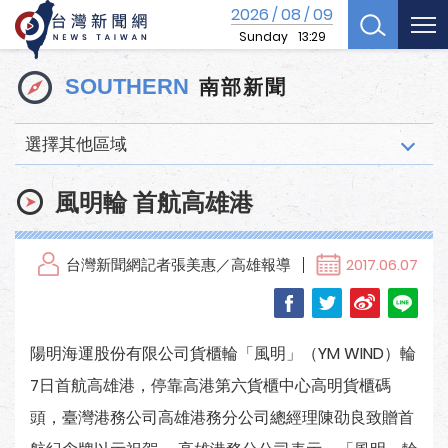
2026
08
09
/
/
Sunday
13:29
南部新聞
SOUTHERN
選擇其他區域
風明輪 首航高雄港
台灣新聞網記者張美惠／高雄報導
2017.06.07
陽明海運股份有限公司貨櫃輪「風明」（YM WIND）輪
7日首航高雄港，停靠高港第六貨櫃中心高明貨櫃碼
頭，臺灣港務公司高雄港務分公司總經理陳劭良致贈首