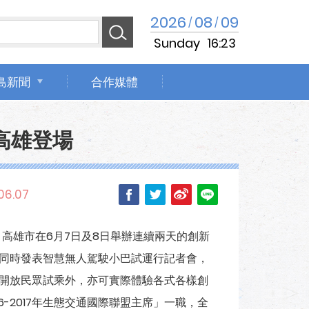
2026
08
09
/
/
Sunday
16:23
島新聞
合作媒體
高雄登場
06.07
高雄市在6月7日及8日舉辦連續兩天的創新
，同時發表智慧無人駕駛小巴試運行記者會，
將開放民眾試乘外，亦可實際體驗各式各樣創
16-2017年生態交通國際聯盟主席」一職，全