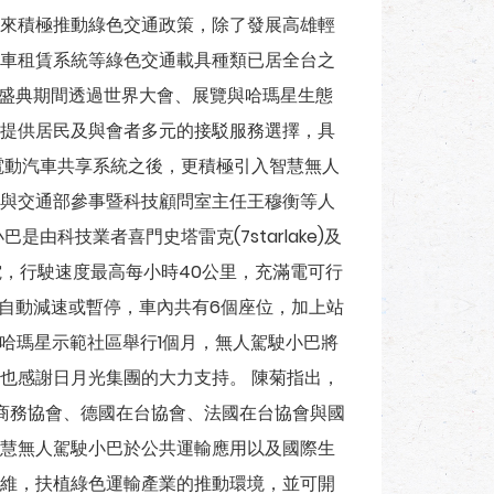
來積極推動綠色交通政策，除了發展高雄輕
車租賃系統等綠色交通載具種類已居全台之
，盛典期間透過世界大會、展覽與哈瑪星生態
提供居民及與會者多元的接駁服務選擇，具
電動汽車共享系統之後，更積極引入智慧無人
與交通部參事暨科技顧問室主任王穆衡等人
由科技業者喜門史塔雷克(7starlake)及
充電，行駛速度最高每小時40公里，充滿電可行
即自動減速或暫停，車內共有6個座位，加上站
在哈瑪星示範社區舉行1個月，無人駕駛小巴將
也感謝日月光集團的大力支持。 陳菊指出，
商務協會、德國在台協會、法國在台協會與國
慧無人駕駛小巴於公共運輸應用以及國際生
維，扶植綠色運輸產業的推動環境，並可開