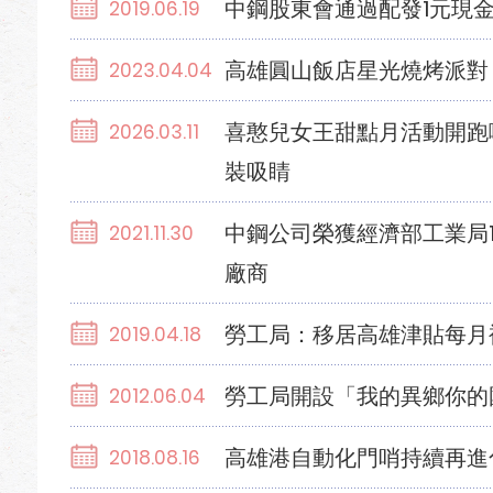
中鋼股東會通過配發1元現
2019.06.19
高雄圓山飯店星光燒烤派對
2023.04.04
喜憨兒女王甜點月活動開跑囉
2026.03.11
裝吸睛
中鋼公司榮獲經濟部工業局1
2021.11.30
廠商
勞工局：移居高雄津貼每月
2019.04.18
勞工局開設「我的異鄉你的
2012.06.04
高雄港自動化門哨持續再進
2018.08.16