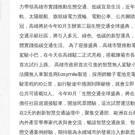
力帶領高雄市實踐推動生態交通、低碳宜居生活，近年
軌、太陽能船、旗鼓線電力渡輪、電動公車、公共腳踏
冠，高雄將於今年10月主辦第三屆生態交通全球盛典
交通示範社區，將引入多元、綠色、低碳的新型運具，
體實踐低碳交通生活。 為了迎接盛典，高雄市暨推動
駕駛小巴，在今天在高雄駁二正式亮相，搭載陳菊市長
首次試行上路。 高雄市政府首次引進的智慧無人駕駛小巴是
法國無人車製造商Easymile製造，採用鋰離子電池
駛里程約10公里，如行駛途中感測到障礙物，就會立
位共可搭載12人。 今年10月「生態交通全球盛典」將
擔任社區巡迴接駁車，開放民眾體驗，這次試營運活動
在2天的創新智慧交通論壇中，聚集交通部、歐洲在台
內外產官學專家代表與會交流，暢談智慧交通政策、智
態交通案例經驗，期待能為永續城市的發展注入創新思