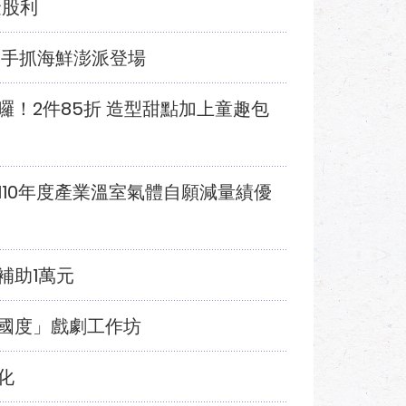
金股利
 手抓海鮮澎派登場
！2件85折 造型甜點加上童趣包
10年度產業溫室氣體自願減量績優
補助1萬元
國度」戲劇工作坊
化