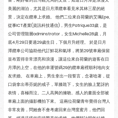
喜，剛好看到台灣觀光局的文宣，知道日月潭是浪漫又
美麗的湖泊，尤其是日月潭纜車看見米其林三星的絕
景，決定在纜車上求婚。 他們二位來自荷蘭的艾珮Epe,
從事ICT產業(資訊科技通信)，男生Patrique33歲，是
公司管理階層adminstrator，女生Michelle28歲，月
底4月29日要過29歲生日，下個月升經理。 於是日月
潭纜車公司協助他代訂鮮花和氣球，將第29號車廂保留
並布置得非常漂亮和浪漫，讓這位來自荷蘭的遊客在日
月潭的上空，在他的幸運號碼29的纜車廂裡順利地向女
友求婚。 在車廂上，男生拿出一段誓言，念著唸著，從
口袋拿出蒂芬妮的戒子，單膝跪下，女生的臉上驚訝的
表情，喜極而泣。二人高興的擁吻。感人的畫面全部被
車廂上面的攝影機拍下來。 這兩位荷蘭青年覺得台灣人
非常友善，問她會不會考慮回來台灣度蜜月，他們回