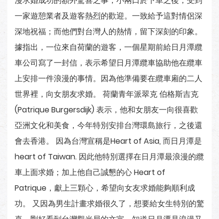
漫求婚成功的額外驚喜之事；小兩口於下車之後，受到
一家遊憩業者及遊客熱烈的歡迎。一致給予這對情侶深
深地祝福；而他們對台灣人的熱情，留下深刻的印象。
據指出，一位來自荷蘭的遊客，一個星期前給日月潭纜
車公司寫了一封信，表示希望日月潭纜車協助他在纜車
上安排一件浪漫的事情。因為他準備要在纜車廂的二人
世界裡，向女朋友求婚。 荷蘭青年派翠克 伯格斯吉克
(Patrique Burgersdijk) 表示，他和女朋友一向很喜歡
亞洲文化和美食，今年特別安排台灣環島旅行，之後還
會去香港。 因為台灣宣稱是Heart of Asia, 而日月潭是
heart of Taiwan. 因此他特別選擇在日月潭最浪漫的纜
車上面求婚；加上他自己誠懇的心 Heart of
Patrique，獻上三顆心，希望向女友求婚能夠順利成
功。 又因為男生計畫求婚很久了，想要給女生特別的驚