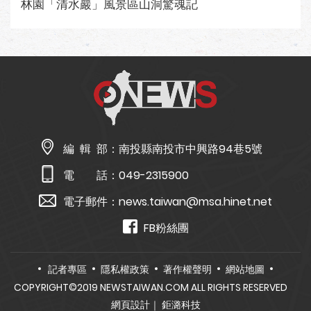
林園「清水巖」風景區山洞驚魂記
編 輯 部：
南投縣南投市中興路94巷5號
電 話：
049-2315900
電子郵件：
news.taiwan@msa.hinet.net
FB粉絲團
記者專區
隱私權政策
著作權聲明
網站地圖
COPYRIGHT©2019 NEWSTAIWAN.COM ALL RIGHTS RESERVED
網頁設計
｜ 鉅潞科技