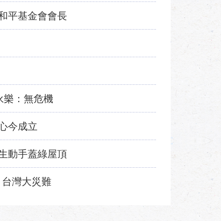
和平基金會會長
永樂：無危機
心今成立
生動手蓋綠屋頂
：台灣大災難