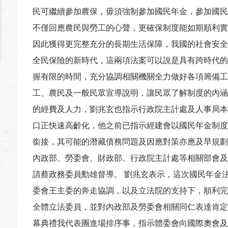
民可繼續參加農保，毋須強制參加國民年金，參加國民
不僅回應農民與勞工的心聲，更確保制度能如期順利實
因此獲得更完整充分的長期生活保障，我國的社會安全
全民保險的新時代，這兩項法案可以說是具有跨時代的
握有限的時間，充分協調相關機關全力做好各項籌備工
工、農民及一般民眾宣導說明，讓民眾了解制度的內涵
的經費及人力，劉兆玄也指示行政院主計處及人事局本
口正快速高齡化，他之前已指示經建會以國民年金制度
銜接，其可能的潛藏債務問題及因應對策亦應及早規劃
內政部、勞委會、財政部、行政院主計處等相關部會及
請蔡政務委員勳雄督導。 劉兆玄表示，這次國民年金
委會王主委的奔走協調，以及立法院的支持下，順利完
全體立法委員，並對內政部及勞委會相關同仁表達肯定。
幕典禮我代表團進場排序事，指示體委會向國際奧會及