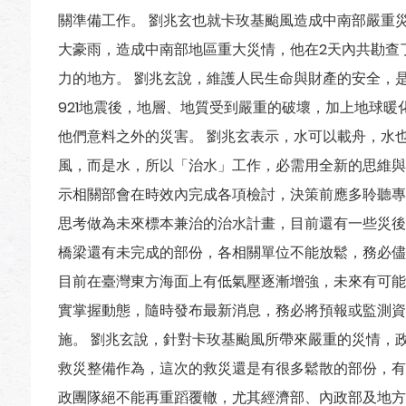
關準備工作。 劉兆玄也就卡玫基颱風造成中南部嚴重
大豪雨，造成中南部地區重大災情，他在2天內共勘查
力的地方。 劉兆玄說，維護人民生命與財產的安全，
921地震後，地層、地質受到嚴重的破壞，加上地球
他們意料之外的災害。 劉兆玄表示，水可以載舟，水
風，而是水，所以「治水」工作，必需用全新的思維與
示相關部會在時效內完成各項檢討，決策前應多聆聽專
思考做為未來標本兼治的治水計畫，目前還有一些災後
橋梁還有未完成的部份，各相關單位不能放鬆，務必儘
目前在臺灣東方海面上有低氣壓逐漸增強，未來有可能
實掌握動態，隨時發布最新消息，務必將預報或監測資
施。 劉兆玄說，針對卡玫基颱風所帶來嚴重的災情，
救災整備作為，這次的救災還是有很多鬆散的部份，有
政團隊絕不能再重蹈覆轍，尤其經濟部、內政部及地方