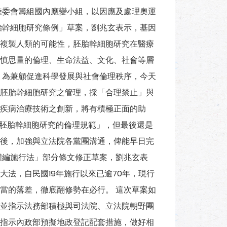
陸委會籌組國內應變小組，以因應及處理奧運
胎幹細胞研究條例」草案，劉兆玄表示，基因
複製人類的可能性，胚胎幹細胞研究在醫療
慎思量的倫理、生命法益、文化、社會等層
 為兼顧促進科學發展與社會倫理秩序，今天
胚胎幹細胞研究之管理，採「合理禁止」與
疾病治療技術之創新，將有積極正面的助
告「胚胎幹細胞研究的倫理規範」，但最後還是
後，加強與立法院各黨團溝通，俾能早日完
權編施行法」部分條文修正草案，劉兆玄表
法，自民國19年施行以來已逾70年，現行
當的落差，徹底翻修勢在必行。 這次草案如
並指示法務部積極與司法院、立法院朝野團
指示內政部預擬地政登記配套措施，做好相