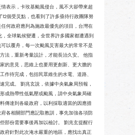
災情表示，卡玫基颱風侵台，風不大卻帶來超
了12個受災點，也看到了許多亟待行政團隊努
是任何政府應列為施政最優先的項目，台灣在
暖化，全球氣候變遷，全世界許多國家都遭遇到
也可以覆舟，每一次颱風災害最大的常常不是
方法，重新考量設計，才能長治久安。 他指
家的意見，思維上也要用更創新、更大膽的
工作待完成，包括民眾維生的水電、道路、
速完成。 劉兆玄說，依據中央氣象局預報，
形成熱帶性低氣壓或颱風，請中央氣象局確
料傳達到各級政府，以利採取適當的因應措
政府各相關部門應記取教訓，事先加強各項防
些部份需要事後再加以檢討。 劉兆玄提醒行
政府針對此次淹水嚴重的地區，應找出真正