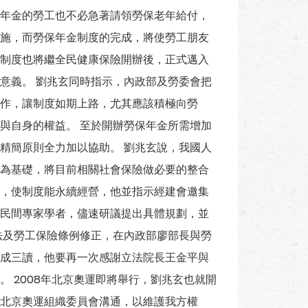
年金的勞工也不必急著請領勞保老年給付，
施，而勞保年金制度的完成，將使勞工朋友
制度也將繼全民健康保險開辦後，正式邁入
意義。 劉兆玄同時指示，內政部及勞委會把
作，讓制度如期上路，尤其應該積極向勞
與自身的權益。 至於開辦勞保年金所需增加
精簡原則全力加以協助。 劉兆玄說，我國人
為基礎，將目前相關社會保險做必要的整合
，使制度能永續經營，他並指示經建會邀集
民間專家學者，儘速研議提出具體規劃，並
法及勞工保險條例修正，在內政部廖部長與勞
成三讀，他要再一次感謝立法院長王金平與
 2008年北京奧運即將舉行，劉兆玄也就開
北京奧運組織委員會溝通，以維護我方權