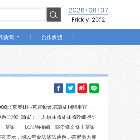
2026
08
07
/
/
Friday
20:12
島新聞
合作媒體
008北京奧林匹克運動會培訓及相關事宜」、
通過三項討論案：「人類胚胎及胚胎幹細胞研
」草案、「民法物權編」部份條文修正草案
兆玄表示，國民年金法修法通過，確定廣大農