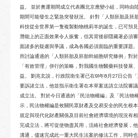
益。 並於奧運期間成立代表團北京應變小組，同時由
期間可能發生之緊急突發狀況。 針對「人類胚胎及胚
科技從全世界第一隻複製動物桃莉羊的誕生，已可預見
潛能上的正面效果令人振奮，但其背後卻隱藏著必須審
面諸多的疑慮與爭議，成為各國必須面臨的重要課題。
所討論通過的「人類胚胎及胚胎幹細胞研究條例」對於
「有效管理」併行的策略，對我國生物醫藥科技發展、
益。 劉兆玄說，行政院衛生署已在91年8月27日公
要訴諸立法，他並指示衛生署在本草案送請立法院審議
成立法。 對於今日通過的「民法物權編」及「民法物
示，民法物權編是攸關民眾財產及交易安全的民生根本大
規定與現代化財產關係及目前社會經濟環境的現況有相
完成立法，將可促使物盡其用，活絡社會經濟發展，他
溝通，儘速完成此一重大民生法案的修法工作，同時也