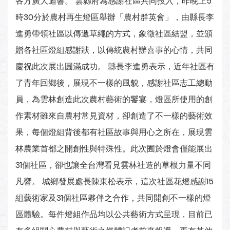
各方廣大迴響。 雲縣府為感謝社區共同投入，昨晚上5
時30分於農村再生燈區舉辦「農村群英會」，由縣長李
進勇帶領社區以傳遞草繩的方式，象徵社區結盟，並頒
贈各社區燈組感謝狀，以傳統農村辦喜事的心情，共同
慶祝此次展出圓滿成功。 縣長李進勇表示，近年社區有
了青年回鄉後，展現不一樣的風貌，感謝社區志工總動
員，為雲林創造此次農村藝術的饗宴，燈區所使用的創
作素材雖來自農村常見資材，卻創造了不一樣的藝術效
果，每個燈組背後都有社區故事與用心之所在，展現雲
林農業首都之開創性與特殊性。此次囿於燈會僅能展出
31個社區，卻也讓全台灣看見雲林社造的草根力量不同
凡響。 城鄉發展處長陳東松表示，這次社區花燈感謝15
組藝術家及31個社區夥伴之合作，共同開創不一樣的燈
區體驗。每件燈組作品均以公共藝術方式呈現，目前已