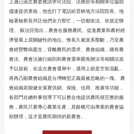
上週已函文農委會請求司法院、法務部等相關單位協助
儘速提供查核，他也打了電話給雲林地方法院院長、地
檢署檢察長拜託他們全力幫忙，一切都依法、依規定辦
理。 蘇治芬指出，農會在服務農民、促進農業和農村經
濟發展上居關鍵性的地位。惟長久被派系壟斷，乃至農
會經營弊病叢生，背離農民的需求、農會組織，雖有農
會法、農會法施行細則和農會選舉罷免辦法等相關法規
予以規範，在這次農會選舉中，適用上卻是空前混亂，
再再凸顯農會組織是台灣轉型正義最被忽略的一塊。 農
會組織若能健全落實供銷、保險、信用、推廣等功能，
各部門在總幹事領導下可以整合地提供農民很完整的服
務，農民只要專心農業生產，其餘概可由專業的農會協
助辦理，這才是農民期待的新農會。