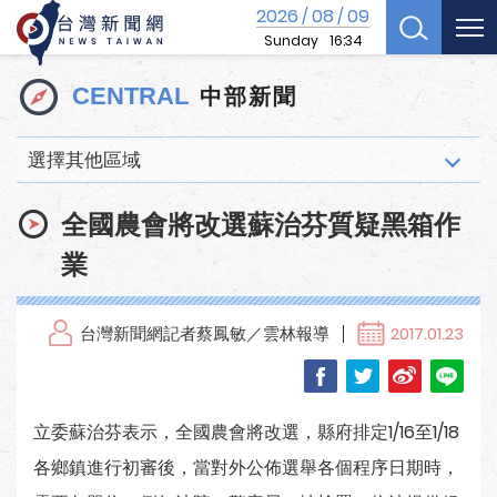
2026
08
09
/
/
Sunday
16:34
中部新聞
CENTRAL
選擇其他區域
全國農會將改選蘇治芬質疑黑箱作
業
台灣新聞網記者蔡鳳敏／雲林報導
2017.01.23
立委蘇治芬表示，全國農會將改選，縣府排定1/16至1/18
各鄉鎮進行初審後，當對外公佈選舉各個程序日期時，