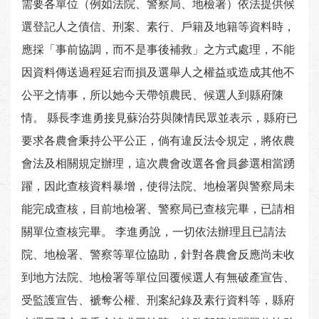
需要各單位（例如法院、警察局、地檢署）依法提供候
選登記人之債信、刑案、素行、戶籍及地籍等資料時，
應採「事前協調，而不是事後補救」之方式處理，不能
因資料傳送過程延宕而損及選舉人之權益或造成其他不
公平之情事，所以她今天帶領農民、候選人到縣府陳
情。 縣長李進勇接見蘇治芬與陳情民眾並表示，縣府已
要求各農會秉持公平公正，倘有違反法令規定，將依農
會法及相關規定辦理，這次農會改選各會員參選相當踴
躍，因此查核資料暴增，使得法院、地檢署與警察局未
能完成查核，目前地檢署、警察局已查核完畢，已請相
關單位查核完畢。 李進勇說，一切依法辦理且已請法
院、地檢署、警察等單位協助，針對各農會反應尚未收
到地方法院、地檢署等單位回覆候選人有無破產宣告、
受監護宣告、褫奪公權、刑案紀錄及素行資料等，縣府