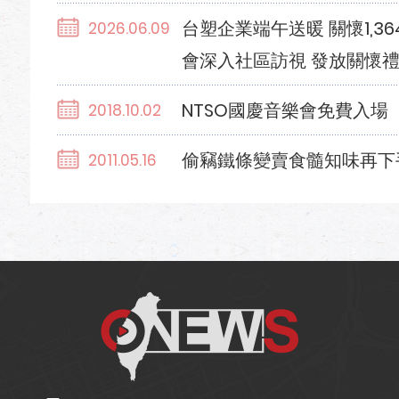
台塑企業端午送暖 關懷1,3
2026.06.09
會深入社區訪視 發放關懷
NTSO國慶音樂會免費入場
2018.10.02
偷竊鐵條變賣食髓知味再下
2011.05.16