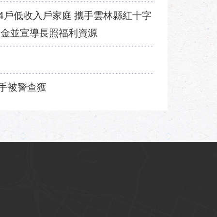
64戶低收入戶家庭 攜手雲林縣紅十字
禮金並宣導長照福利資源
手被警查獲