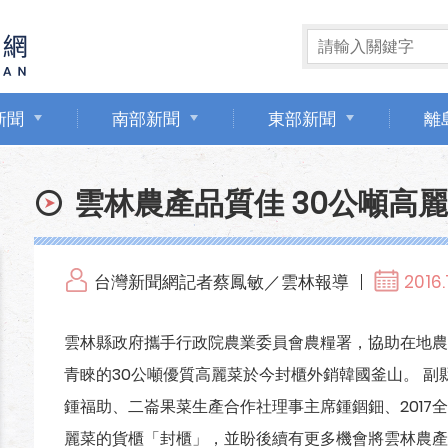
新聞
南部新聞
東部新聞
離
雲林農產品質佳 30公噸高
台灣新聞網記者蔡鳳敏／雲林報導
2016.
雲林縣政府攜手行政院農業委員會農糧署，協助在地農
青睞的30公噸優質高麗菜於今封櫃外銷韓國釜山。 
鍾福助、二崙果菜生產合作社理事主席鍾錮鈿、2017
麗菜的貨櫃「封櫃」，並盼後續有更多機會將雲林農產