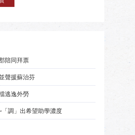
頁
郡陪同拜票
並聲援蘇治芬
檔逃逸外勞
~「調」出希望助學濃度