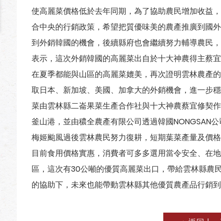
使高麗菜價格低於去年同期，為了協助農民增加收益，
合中央的行銷政策，希望把質優味美的農產推廣到國外
到外銷韓國的機會，後續縣府也會繼續努力輔導農民，
表示，這次外銷韓國的高麗菜出自於十大神農得主蔡宜
在夏季都能與山區的高麗菜媲美，再次證明雲林農產的
取日本、新加坡、美國、加拿大的外銷機會，進一步穩
菜由雲林縣二崙果菜生產合作社與十大神農蔡宜修契作
釜山港，並由穠全農產有限公司透過韓國NONGSAN
梅姬颱風過後雲林農民努力復耕，短期葉菜產量及價格
目前食用價格實惠，消費者可多多選用當令安全、在地
區，這次有30公噸的優質高麗菜出口，帶給雲林縣農
的協助下，未來也能帶動雲林縣其他優質農產品行銷到