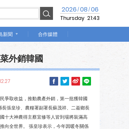
2026
08
06
/
/
Thursday
21:43
島新聞
合作媒體
麗菜外銷韓國
12.27
民爭取收益，推動農產外銷，第一批獲韓國
副縣長張皇珍、農糧署副署長蘇茂祥、二崙鄉長
全國十大神農得主蔡宜修等人皆到場將裝滿高
推向全世界。 張皇珍表示，今年因暖冬關係