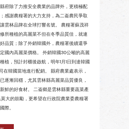
縣府除了力推安全農業的品牌外，更積極配
；感謝農糧署的大力支持，為二崙農民爭取
讓雲林品牌在全球打響名號。 農糧署蘇茂祥
修所種植的高麗菜不但在冬季品質佳，就連
好品質；除了外銷韓國外，農糧署後續還爭
定國內高麗菜價格。 外銷韓國30公噸的高麗
種植，預計封櫃後啟航，明年1月1日到達韓國
公司在韓國當地進行配銷。 縣府農業處表示，
已逐漸回穩，尤其雲林縣高麗菜品質優良，
新鮮的好食材。 二崙鄉是雲林縣重要蔬菜產
民莫大的鼓勵，更希望在行政院農業委農糧署
國際。