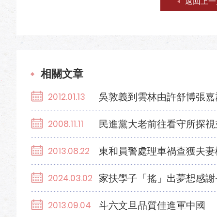
返回上一
相關文章
吳敦義到雲林由許舒博張嘉
2012.01.13
民進黨大老前往看守所探視
2008.11.11
東和員警處理車禍查獲夫妻
2013.08.22
家扶學子「搖」出夢想感謝
2024.03.02
斗六文旦品質佳進軍中國
2013.09.04