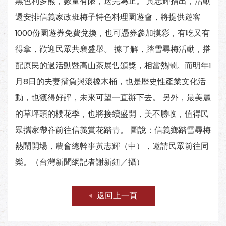
黑色利多熊，數量有限，送完為止。 黃志輝指出，活動
還安排信義家政班梅子特色料理園遊會，將提供遊客
1000份園遊券免費兌換，也可憑券參加摸彩，有吃又有
得拿，歡迎民眾共襄盛舉。 據了解，踏雪尋梅活動，搭
配原民的過活動暨高山茶展售頒獎，相當熱鬧。而明年1
月8日的夫妻揹負與滾橡木桶，也是歷史性產業文化活
動，也獲得好評，未來可望一直辦下去。 另外，最美麗
的草坪頭的櫻花季，也將接續盛開，美不勝收，值得民
眾攜家帶眷前往信義賞花踏青。 圖說：信義鄉踏雪尋梅
熱鬧開場，農會總幹事黃志輝（中），邀請民眾前往同
樂。（台灣新聞網記者謝新鈕／攝）
返回上一頁