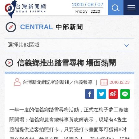
2026
08
07
/
/
Friday
22:20
中部新聞
CENTRAL
選擇其他區域
信義鄉推出踏雪尋梅 場面熱鬧
台灣新聞網記者謝新鈕／信義報導
2016.12.23
一年一度的信義鄉踏雪尋梅活動，正式在梅子夢工廠熱
鬧開場；信義鄉農會總幹事黃志輝表示，現場有4隻主
題熊提供遊客拍照打卡，只要憑打卡畫面即可獲得9吋