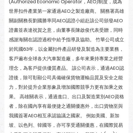
(Authorized Economic Operator，AEO)制度，成為
世界扣件產業第一家通過AEO之製造廠商。 關務署高雄
關副關務長劉國勝率同AEO認證小組赴該公司頒發AEO
證書並表達祝賀之意，由董事長陳啟俊代表受贈，同時
感謝海關在認證過程中給予指導及協助。 竹華公司成立
於民國63年，以金屬扣件產品研發及製造為主要業務，
客戶遍布全球各大汽車製造廠，多年來秉持專業之經營
理念，為客戶提供優質產品。 該公司表示，通過AEO認
證後，除可彰顯公司具備確保貨物運輸品質及安全之能
力，對於提升企業形象及增加國際競爭力更有加乘之效
果。 高雄關表示，通過進口、出口及製造業別AEO資格
者，除在國內享有最便捷之通關優惠外，出口貨物至與
我國簽署AEO相互承認協議之國家。 例如美國、新加
坡、以色列、韓國等，亦可享受通關優惠，在國際貿易