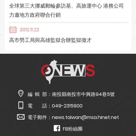
全球第三大挪威郵輪參訪基、高旅運中心 港務公司
力邀地方政府聯合行銷
2012.11.22
高市勞工局與高雄監獄合辦監獄徵才
編 輯 部：
南投縣南投市中興路94巷5號
電 話：
049-2315900
電子郵件：
news.taiwan@msa.hinet.net
FB粉絲團