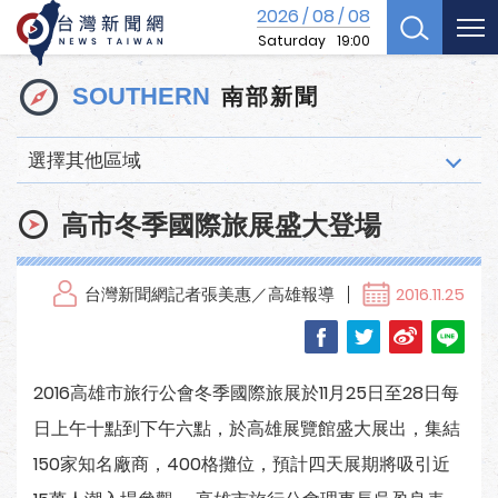
2026
08
08
/
/
Saturday
19:00
南部新聞
SOUTHERN
選擇其他區域
高市冬季國際旅展盛大登場
台灣新聞網記者張美惠／高雄報導
2016.11.25
2016高雄市旅行公會冬季國際旅展於11月25日至28日每
日上午十點到下午六點，於高雄展覽館盛大展出，集結
150家知名廠商，400格攤位，預計四天展期將吸引近