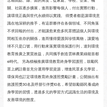
念藉由點、線、面的角度，從家庭、學校、企業、機
關、社區逐步擴展，進而影響每個人，付出實際行動，
讓環境正義與世代永續得以實踐。 得獎者都是讓環境意
識在地深耕的推手，有這群夥伴在各個領域、不同角落
不求回報的付出，才能讓愈來愈多民眾體認個人與環境
間相互依存的關係，進而懂得愛護與珍惜萬物，讓愛地
球不只是口號，用行動來落實環境保護行列，達到環境
教育推廣之實質效益，共同攜手創造雲林農業綠能首都
e時代。 另為積極推廣環境教育終身學習護照，鼓勵民
眾上網註冊並充分運用學習資源，增進民眾多元學習，
環保局也訂定環境教育終身護照獎勵計畫，公開抽出有
效護照獎30名及呼朋引伴獎10名，希望鼓勵縣民養成終
身學習的習慣，透過多元的學習方式認識生活的環境及
友善環境的態度。