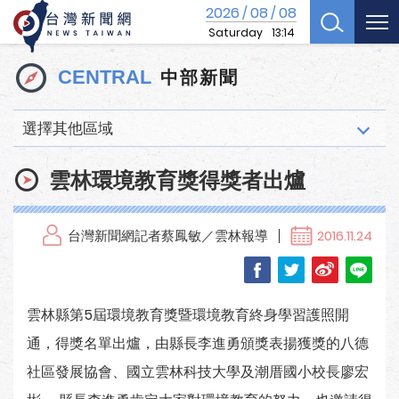
2026
08
08
/
/
Saturday
13:14
中部新聞
CENTRAL
選擇其他區域
雲林環境教育獎得獎者出爐
台灣新聞網記者蔡鳳敏／雲林報導
2016.11.24
雲林縣第5屆環境教育獎暨環境教育終身學習護照開
通，得獎名單出爐，由縣長李進勇頒獎表揚獲獎的八德
社區發展協會、國立雲林科技大學及潮厝國小校長廖宏