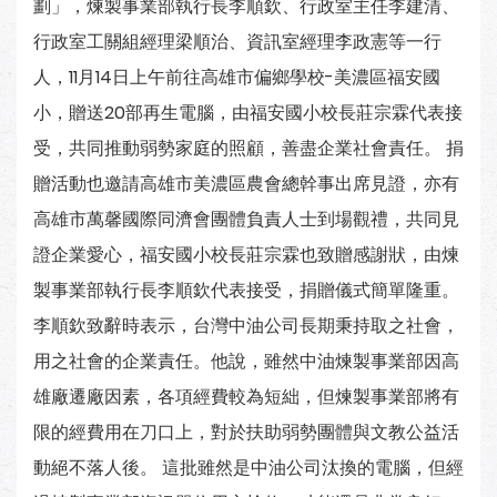
劃」，煉製事業部執行長李順欽、行政室主任李建清、
行政室工關組經理梁順治、資訊室經理李政憲等一行
人，11月14日上午前往高雄市偏鄉學校-美濃區福安國
小，贈送20部再生電腦，由福安國小校長莊宗霖代表接
受，共同推動弱勢家庭的照顧，善盡企業社會責任。 捐
贈活動也邀請高雄市美濃區農會總幹事出席見證，亦有
高雄市萬馨國際同濟會團體負責人士到場觀禮，共同見
證企業愛心，福安國小校長莊宗霖也致贈感謝狀，由煉
製事業部執行長李順欽代表接受，捐贈儀式簡單隆重。
李順欽致辭時表示，台灣中油公司長期秉持取之社會，
用之社會的企業責任。他說，雖然中油煉製事業部因高
雄廠遷廠因素，各項經費較為短絀，但煉製事業部將有
限的經費用在刀口上，對於扶助弱勢團體與文教公益活
動絕不落人後。 這批雖然是中油公司汰換的電腦，但經