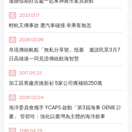
連續假期好去處一起來神農市集買新鮮
2023.01.17
輕軌又傳事故 遭汽車碰撞 幸乘客無恙
2026.03.06
帛琉傳統帆船「無私分享號」抵臺 邀請民眾3月7
日高雄港一同見證傳統航海智慧
2017.05.23
加工區舊廠房換新衫 5家公司獲補助250萬
2026.02.04
海洋委員會攜手 YCAPS 啟動「第3屆海事 GENIE 計
畫」 管碧玲：強化以臺灣為主體的海洋敘事
2018.04.25