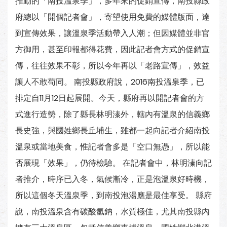
推動的「南投溫泉季」，多年來的促銷宣傳，南投縣政
府總以「開個記者會」，寄望使用免費的媒體版面，達
到宣傳效果，讓溫泉季活動帶入人潮；但因媒體並非官
方御用，甚至印報都得花費，因此記者會方式的促銷宣
傳，往往效果不彰，所以今年再以「老路宣傳」，效益
讓人不敢苟同。 南投縣政府說，2016南投溫泉季，已
排定自11月12日起展開。今天，縣府再以開記者會的方
式進行造勢，除了縣長林明溱外，轄內有溫泉的信義鄉
長史強，與國姓鄉長丘埔生，雖都一起向記者介紹南投
溫泉或當地美食，惟記者會多是「空口無憑」，所以能
否展現「效果」，仍待檢驗。 在記者會中，林明溱向記
者推介，時序已入冬，氣候漸冷，正是泡溫泉好時機，
所以這個冬天溫泉季，到南投泡湯應是最佳享受。 縣府
說，南投溫泉含有碳酸氫鈉，水質極佳，尤其南投縣內