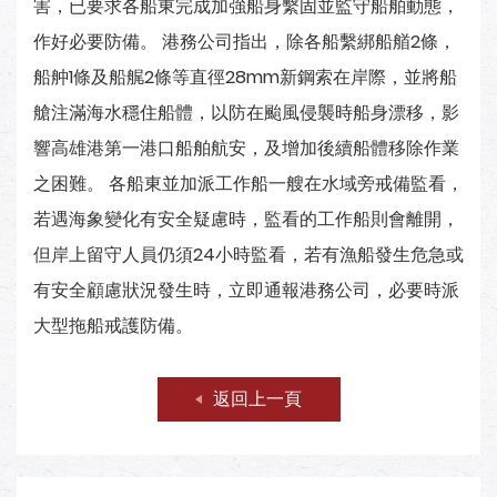
害，已要求各船東完成加強船身繫固並監守船舶動態，
作好必要防備。 港務公司指出，除各船繫綁船艏2條，
船舯1條及船艉2條等直徑28mm新鋼索在岸際，並將船
艙注滿海水穩住船體，以防在颱風侵襲時船身漂移，影
響高雄港第一港口船舶航安，及增加後續船體移除作業
之困難。 各船東並加派工作船一艘在水域旁戒備監看，
若遇海象變化有安全疑慮時，監看的工作船則會離開，
但岸上留守人員仍須24小時監看，若有漁船發生危急或
有安全顧慮狀況發生時，立即通報港務公司，必要時派
大型拖船戒護防備。
返回上一頁