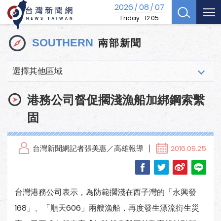
2026
08
07
/
/
Friday
12:05
南部新聞
SOUTHERN
選擇其他區域
港務公司督促擱淺漁船加綁鋼索繫
固
台灣新聞網記者張美惠／高雄報導
2016.09.25
台灣港務公司表示，為防範擱淺在西子灣的「永興發
168」、「順天606」兩艘漁船，再度發生漂流衍生災