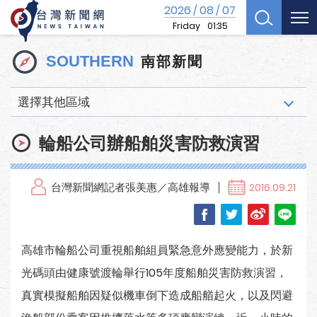
2026
08
07
/
/
Friday
01:35
南部新聞
SOUTHERN
選擇其他區域
輪船公司辦船舶災害防救演習
台灣新聞網記者張美惠／高雄報導
2016.09.21
高雄市輪船公司重視船舶組員緊急意外應變能力，於新
光碼頭由健康號渡輪舉行105年度船舶災害防救演習，
真實模擬船舶因疑似機車倒下造成船艏起火，以及閃避