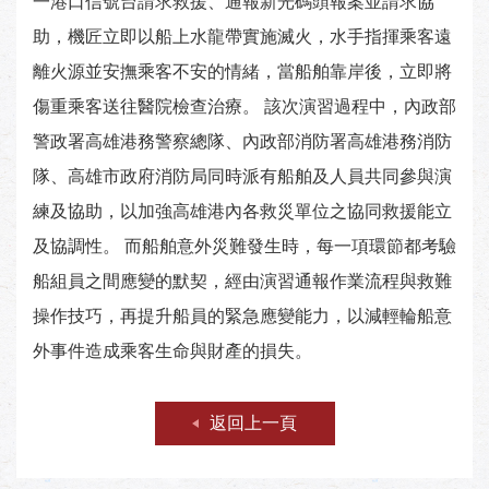
一港口信號台請求救援、通報新光碼頭報案並請求協
助，機匠立即以船上水龍帶實施滅火，水手指揮乘客遠
離火源並安撫乘客不安的情緒，當船舶靠岸後，立即將
傷重乘客送往醫院檢查治療。 該次演習過程中，內政部
警政署高雄港務警察總隊、內政部消防署高雄港務消防
隊、高雄市政府消防局同時派有船舶及人員共同參與演
練及協助，以加強高雄港內各救災單位之協同救援能立
及協調性。 而船舶意外災難發生時，每一項環節都考驗
船組員之間應變的默契，經由演習通報作業流程與救難
操作技巧，再提升船員的緊急應變能力，以減輕輪船意
外事件造成乘客生命與財產的損失。
返回上一頁