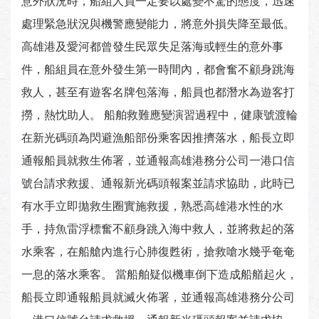
意外狀況時，船組人員一定要以處變不驚的態度，迅速
處理緊急狀況與機警應變能力，將意外損失降至最低。
高雄港及愛河都曾發生民眾失足落海或輕生的意外事
件，船組員在意外發生第一時間內，都會奮不顧身跳海
救人，甚至有遊客名牌包落海，船員也都潛水為遊客打
撈，熱忱助人。 船舶救難應變演習過程中，健康號渡輪
在新光碼頭為閃避漁船部份乘客因推擠落水，船長立即
通報船員就救生佈署，並通報高雄港務分公司一港口信
號台請求救援、通報新光碼頭報案並請求協助，此時已
有水手立即拋救生圈實施救援，熟悉高雄港水性的水
手，持魚雷浮標奮不顧身跳入海中救人，並將救起的落
水乘客，在船艙內進行心肺復甦術，搶救嗆水幾乎奄奄
一息的落水乘客。 當船舶疑似機車倒下造成船艏起火，
船長立即通報船員就滅火佈署，並通報高雄港務分公司