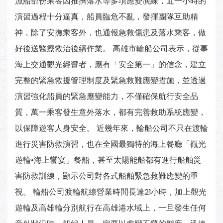
漁船部份乘客因推擠落水等多項應變演練，近一小時的
演習過程十分逼真，船員臨危不亂，發揮團隊互助精
神，除了安撫乘客外，也通報急救傷患及落水乘客，做
好後送醫療救治後續作業。 高雄市輪船公司表示，從事
海上交通觀光經營者，應有「安全第一」的信念，建立
完整的緊急救援管理制度及緊急救難應變措施，並透過
演習強化船員的緊急應變能力，不僅確保航行安全品
質，萬一乘客發生意外落水，都有完善救助系統應變，
以保障遊客人身安全。 近幾年來，輪船公司不只在渡輪
進行災害防救演習，也在全國最獨特的海上餐廳「觀光
遊輪•海上饗宴」餐船，甚至太陽能船都有進行船舶災
害防救訓練，顯示公司對各式船舶緊急救難應變的重
視。 輪船公司渡輪航線營業時間長達21小時，加上觀光
遊輪及高雄輪分別航行在高雄港水域上，一旦發生任何