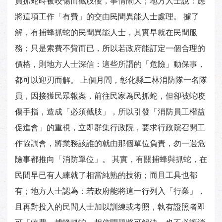
員抓蛇時被咬傷而截肢後，事情鬧大；地方人士說：應
將這項工作「有費」的交由民間異能人士處理。 據了
解，有捕蜂抓蛇的民間異能人士，其實早就在民間服
務；只是索費不貲而已，所以若政府能訂定一個合理的
價格，則地方人士深信：這些所謂的「危險」動保事，
都可以迎刃而解。 上個月間，彰化縣二林消防隊一名隊
員，因接獲民眾報案，前往民家為民抓蛇，但卻被蛇咬
傷手指，造成「必須截肢」，所以引發「消防員工權益
促進會」的重視，立即群集行政院，要求行政院召開工
作協調會，將業務該誰的就由那個單位負責，勿一遇危
險事都推向「消防單位」。 其實，有關捕蜂與抓蛇，在
民間早已有人練就了相當純熟的技術；而且工具也都
有；地方人士認為：若政府能將這一行列入「行業」，
且再對投入的民間人士加以訓練或考照，執有證照者即