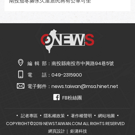
南投茄苳腳永久屋居民將有公車可坐
編 輯 部：
南投縣南投市中興路94巷5號
電 話：
049-2315900
電子郵件：
news.taiwan@msa.hinet.net
FB粉絲團
記者專區
隱私權政策
著作權聲明
網站地圖
COPYRIGHT©2019 NEWSTAIWAN.COM ALL RIGHTS RESERVED
網頁設計
｜ 鉅潞科技