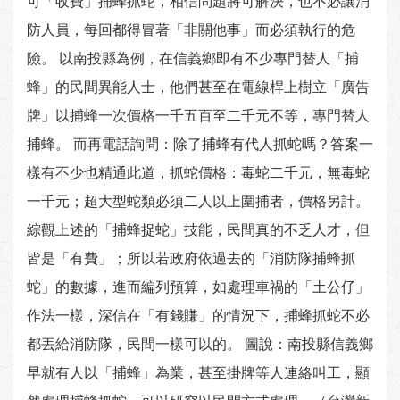
可「收費」捕蜂抓蛇，相信問題將可解決，也不必讓消
防人員，每回都得冒著「非關他事」而必須執行的危
險。 以南投縣為例，在信義鄉即有不少專門替人「捕
蜂」的民間異能人士，他們甚至在電線桿上樹立「廣告
牌」以捕蜂一次價格一千五百至二千元不等，專門替人
捕蜂。 而再電話詢問：除了捕蜂有代人抓蛇嗎？答案一
樣有不少也精通此道，抓蛇價格：毒蛇二千元，無毒蛇
一千元；超大型蛇類必須二人以上圍捕者，價格另計。
綜觀上述的「捕蜂捉蛇」技能，民間真的不乏人才，但
皆是「有費」；所以若政府依過去的「消防隊捕蜂抓
蛇」的數據，進而編列預算，如處理車禍的「土公仔」
作法一樣，深信在「有錢賺」的情況下，捕蜂抓蛇不必
都丟給消防隊，民間一樣可以的。 圖說：南投縣信義鄉
早就有人以「捕蜂」為業，甚至掛牌等人連絡叫工，顯