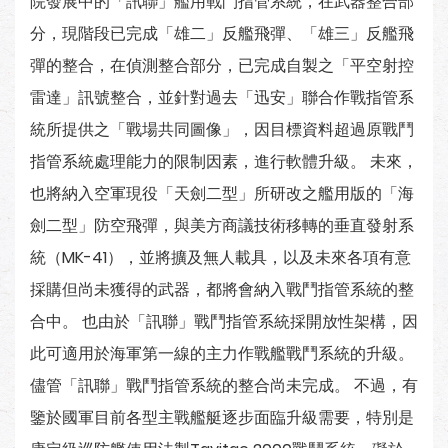
院發展中的「訊聯」艦用戰鬥指管系統，在武器整合部
分，現階段已完成「雄二」反艦飛彈、「雄三」反艦飛
彈的整合，在偵測整合部分，已完成自製之「平空射控
雷達」訊號整合，並針對過去「迅安」聯合作戰指管系
統所提供之「戰場共同圖像」，因目標資料超過原戰鬥
指管系統處理能力的限制因素，進行軟體升級。 未來，
也將納入空軍現役「天劍二型」所研改之艦用版的「海
劍二型」防空飛彈，與美方商議技術移轉的垂直發射系
統（MK-41），並將擴及無人載具，以及未來各項有意
採購但尚未獲得的武器，都將會納入戰鬥指管系統的整
合中。 也由於「訊聯」戰鬥指管系統採開放性架構，因
此可適用於海軍第一線的主力作戰艦戰鬥系統的升級。
儘管「訊聯」戰鬥指管系統的整合尚未完成。 不過，有
鑒於國軍目前各型主戰艦艇逐步面臨升級需要，特別是