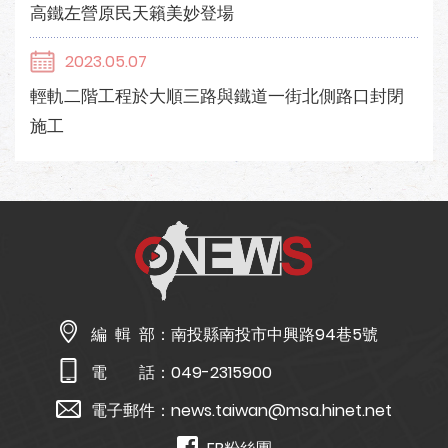
高鐵左營原民天籟美妙登場
2023.05.07
輕軌二階工程於大順三路與鐵道一街北側路口封閉
施工
編 輯 部：
南投縣南投市中興路94巷5號
電 話：
049-2315900
電子郵件：
news.taiwan@msa.hinet.net