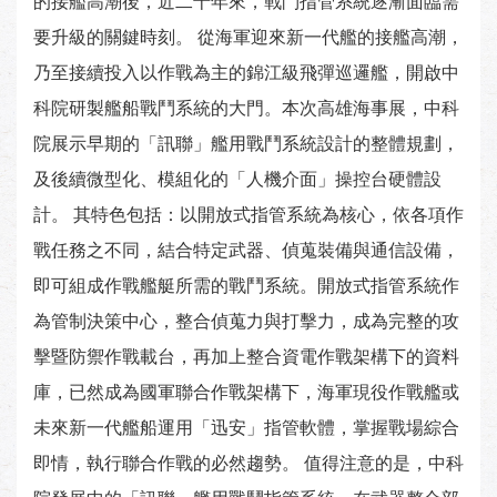
的接艦高潮後，近二十年來，戰鬥指管系統逐漸面臨需
要升級的關鍵時刻。 從海軍迎來新一代艦的接艦高潮，
乃至接續投入以作戰為主的錦江級飛彈巡邏艦，開啟中
科院研製艦船戰鬥系統的大門。本次高雄海事展，中科
院展示早期的「訊聯」艦用戰鬥系統設計的整體規劃，
及後續微型化、模組化的「人機介面」操控台硬體設
計。 其特色包括：以開放式指管系統為核心，依各項作
戰任務之不同，結合特定武器、偵蒐裝備與通信設備，
即可組成作戰艦艇所需的戰鬥系統。開放式指管系統作
為管制決策中心，整合偵蒐力與打擊力，成為完整的攻
擊暨防禦作戰載台，再加上整合資電作戰架構下的資料
庫，已然成為國軍聯合作戰架構下，海軍現役作戰艦或
未來新一代艦船運用「迅安」指管軟體，掌握戰場綜合
即情，執行聯合作戰的必然趨勢。 值得注意的是，中科