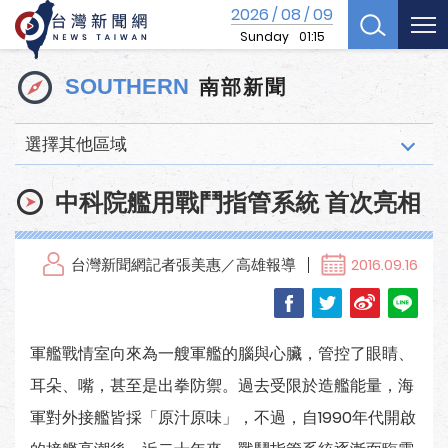
2026
08
09
/
/
Sunday
01:15
南部新聞
SOUTHERN
選擇其他區域
中科院艦用戰鬥指管系統 首次亮相
台灣新聞網記者張美惠／高雄報導
2016.09.16
軍艦戰情室向來為一艘軍艦的腦與心臟，管控了眼睛、
耳朵、嘴，甚至是出拳防禦。過去受限於造艦能量，海
軍對外接艦皆採「原汁原味」，不過，自1990年代開啟