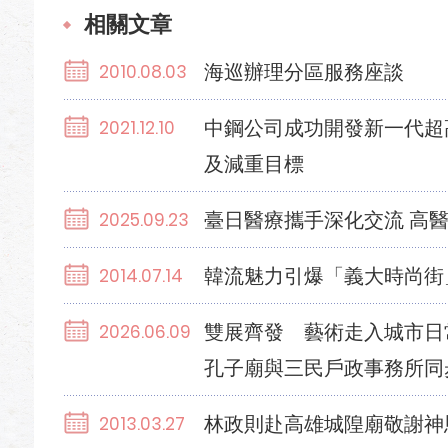
相關文章
海巡辦理分區服務座談
2010.08.03
中鋼公司成功開發新一代超高
2021.12.10
及減重目標
臺日醫療攜手深化交流 高
2025.09.23
韓流魅力引爆「義大時尚街
2014.07.14
雙展齊發 藝術走入城市日
2026.06.09
孔子廟與三民戶政事務所同
林政則赴高雄城隍廟敬謝神
2013.03.27