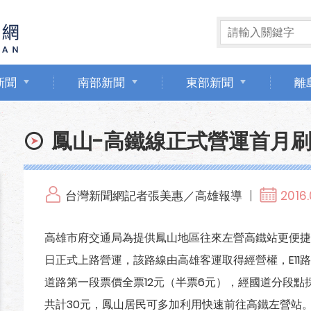
新聞
南部新聞
東部新聞
離
鳳山-高鐵線正式營運首月
台灣新聞網記者張美惠／高雄報導
2016.
高雄市府交通局為提供鳳山地區往來左營高鐵站更便捷的大
日正式上路營運，該路線由高雄客運取得經營權，E11路
道路第一段票價全票12元（半票6元），經國道分段點
共計30元，鳳山居民可多加利用快速前往高鐵左營站。