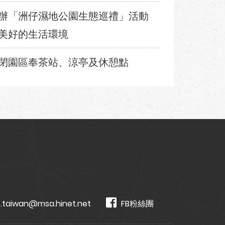
辦「洲仔濕地公園生態巡禮」活動
美好的生活環境
閉園區奉茶站、涼亭及休憩點
.taiwan@msa.hinet.net
FB粉絲團