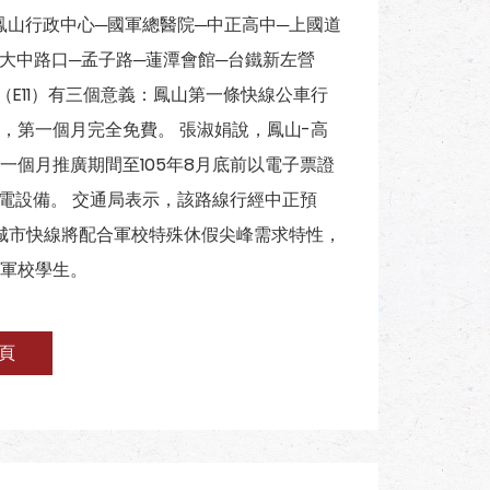
鳳山行政中心─國軍總醫院─中正高中─上國道
─大中路口─孟子路─蓮潭會館─台鐵新左營
（E11）有三個意義：鳳山第一條快線公車行
，第一個月完全免費。 張淑娟說，鳳山-高
個月推廣期間至105年8月底前以電子票證
充電設備。 交通局表示，該路線行經中正預
城市快線將配合軍校特殊休假尖峰需求特性，
軍校學生。
頁