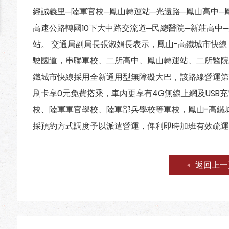
經誠義里─陸軍官校─鳳山轉運站─光遠路─鳳山高中─
高速公路轉國10下大中路交流道─民總醫院─新莊高中
站。 交通局副局長張淑娟長表示，鳳山-高鐵城市快線
駛國道，串聯軍校、二所高中、鳳山轉運站、二所醫院
鐵城市快線採用全新通用型無障礙大巴，該路線營運第一
刷卡享0元免費搭乘，車內更享有4G無線上網及USB
校、陸軍軍官學校、陸軍部兵學校等軍校，鳳山-高鐵
採預約方式調度予以派遣營運，俾利即時加班有效疏運
返回上一