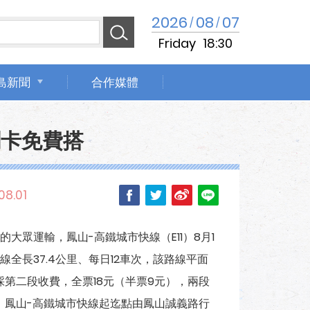
2026
08
07
/
/
Friday
18:30
島新聞
合作媒體
刷卡免費搭
08.01
眾運輸，鳳山-高鐵城市快線（E11）8月1
線全長37.4公里、每日12車次，該路線平面
採第二段收費，全票18元（半票9元），兩段
 鳳山-高鐵城市快線起迄點由鳳山誠義路行