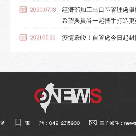
經濟部加工出口區管理處舉
2020.07.13
希望與員眷一起攜手打造更
疫情嚴峻！自管處今日起封
2021.05.22
5號
電 話：
049-2315900
電子郵件：
news