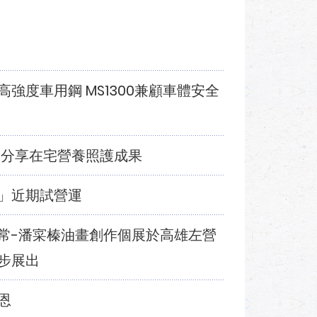
強度車用鋼 MS1300兼顧車體安全
醫分享在宅營養照護成果
」近期試營運
常-潘寀榛油畫創作個展於高雄左營
步展出
恩