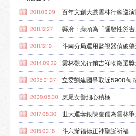
百年文創大戲雲林行腳巡演
2011.06.09
縣府：蒜頭為「遲發性災害
2011.12.27
斗南分局運用監視器偵破肇
2011.12.19
雲林觀光行銷吉祥物徵選獎金
2014.09.29
立委劉建國爭取近5900萬
2025.01.07
虎尾女警細心積極
2009.08.30
世大運奪銀陳奎儒為雲林爭
2017.08.30
斗六辦福德正神聖誕祈福
2015.03.18