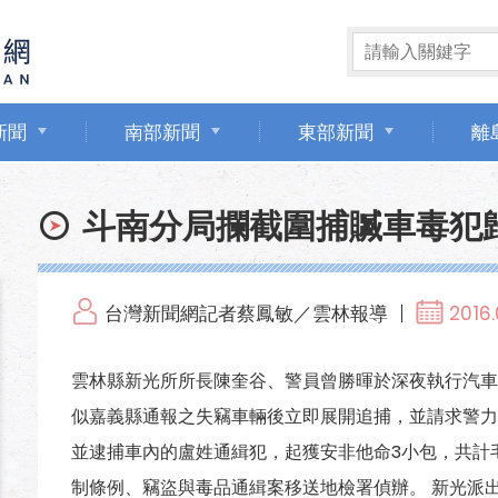
新聞
南部新聞
東部新聞
離
斗南分局攔截圍捕贓車毒犯
台灣新聞網記者蔡鳳敏／雲林報導
2016.
雲林縣新光所所長陳奎谷、警員曾勝暉於深夜執行汽車
似嘉義縣通報之失竊車輛後立即展開追捕，並請求警力
並逮捕車內的盧姓通緝犯，起獲安非他命3小包，共計毛
制條例、竊盜與毒品通緝案移送地檢署偵辦。 新光派