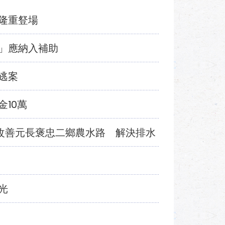
隆重豋場
」應納入補助
逃案
10萬
 改善元長褒忠二鄉農水路 解決排水
光