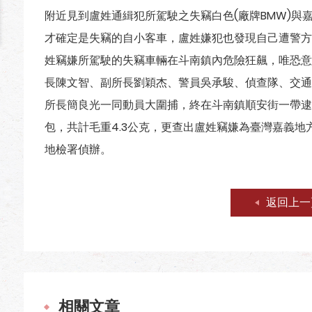
附近見到盧姓通緝犯所駕駛之失竊白色(廠牌BMW)與
才確定是失竊的自小客車，盧姓嫌犯也發現自己遭警方
姓竊嫌所駕駛的失竊車輛在斗南鎮內危險狂飆，唯恐意
長陳文智、副所長劉穎杰、警員吳承駿、偵查隊、交通
所長簡良光一同動員大圍捕，終在斗南鎮順安街一帶逮
包，共計毛重4.3公克，更查出盧姓竊嫌為臺灣嘉義
地檢署偵辦。
返回上一
相關文章