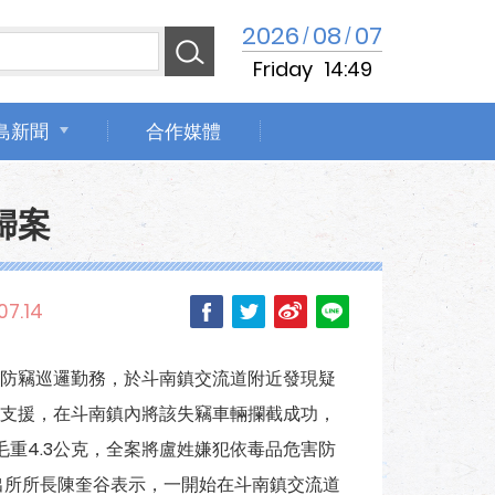
2026
08
07
/
/
Friday
14:49
島新聞
合作媒體
歸案
07.14
防竊巡邏勤務，於斗南鎮交流道附近發現疑
支援，在斗南鎮內將該失竊車輛攔截成功，
重4.3公克，全案將盧姓嫌犯依毒品危害防
出所所長陳奎谷表示，一開始在斗南鎮交流道