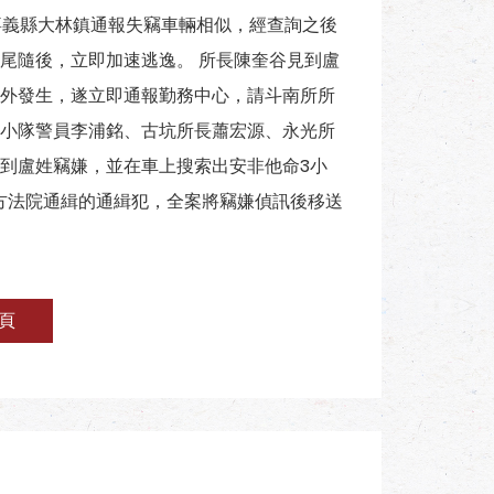
嘉義縣大林鎮通報失竊車輛相似，經查詢之後
尾隨後，立即加速逃逸。 所長陳奎谷見到盧
外發生，遂立即通報勤務中心，請斗南所所
小隊警員李浦銘、古坑所長蕭宏源、永光所
到盧姓竊嫌，並在車上搜索出安非他命3小
地方法院通緝的通緝犯，全案將竊嫌偵訊後移送
頁